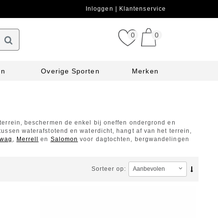
Inloggen
Klantenservice
0
0
en
Overige Sporten
Merken
terrein, beschermen de enkel bij oneffen ondergrond en
ssen waterafstotend en waterdicht, hangt af van het terrein,
wag
,
Merrell
en
Salomon
voor dagtochten, bergwandelingen
Sorteer op: