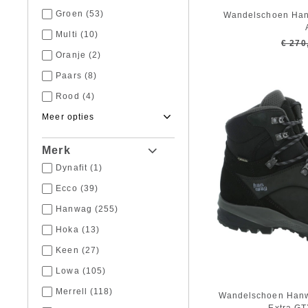
Groen
(53)
Wandelschoen Han
Multi
(10)
€ 270
Oranje
(2)
Paars
(8)
Rood
(4)
Roze
(6)
Taupe
(2)
Merk
Wit
(5)
Dynafit
(1)
Zwart
(148)
Ecco
(39)
Hanwag
(255)
Hoka
(13)
Keen
(27)
Lowa
(105)
Merrell
(118)
Wandelschoen Hanwa
Extra GT