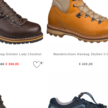
ag Grünten Lady Chestnut
Wandelschoen Hanwag Stuiben II
+
,00
€ 368,95
€ 420,00