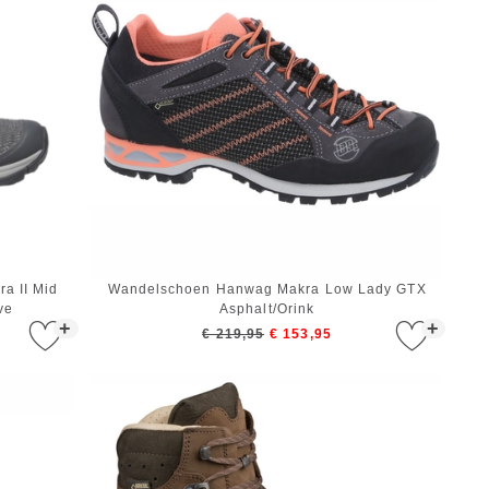
a II Mid
Wandelschoen Hanwag Makra Low Lady GTX
ve
Asphalt/Orink
+
+
€ 219,95
€ 153,95