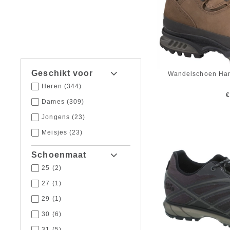
Geschikt voor
Wandelschoen Han
Heren
(344)
€
Dames
(309)
Jongens
(23)
Meisjes
(23)
Schoenmaat
25
(2)
27
(1)
29
(1)
30
(6)
31
(5)