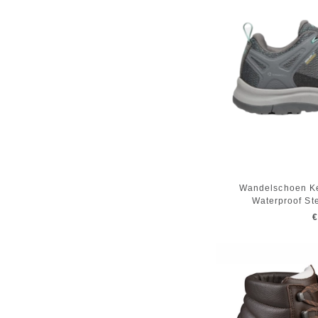
Wandelschoen Ke
Waterproof St
€