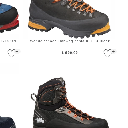
y GTX UN
Wandelschoen Hanwag Zentauri GTX Black
+
+
€ 600,00