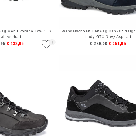
wag Men Evorado Low GTX
Wandelschoen Hanwag Banks Straight 
alt Asphalt
Lady GTX Navy Asphalt
+
,95
€ 132,95
€ 280,00
€ 251,95