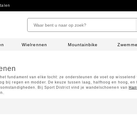
talen
en
Wielrennen
Mountainbike
Zwemm
enen
et fundament van elke tocht: ze ondersteunen de voet op wisselend 
g bij regen en modder. De keuze tussen laag, halfhoog en hoog, en tu
somstandigheden. Bij Sport District vind je wandelschoenen van
Han
n.