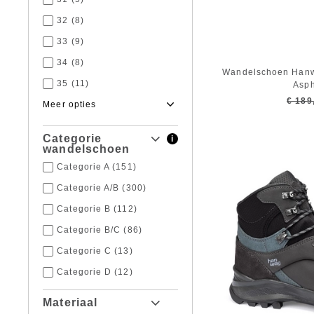
32
(8)
33
(9)
34
(8)
Wandelschoen Han
35
(11)
Asph
€ 189
36
(143)
37
(220)
Categorie
i
38
(244)
wandelschoen
Categorie A
(151)
39
(336)
Categorie A/B
(300)
40
(415)
Categorie B
(112)
41
(446)
Categorie B/C
(86)
42
(456)
Categorie C
(13)
43
(379)
Categorie D
(12)
44
(280)
45
(265)
Materiaal