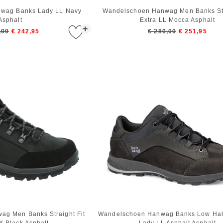
wag Banks Lady LL Navy
Wandelschoen Hanwag Men Banks Str
Asphalt
Extra LL Mocca Asphalt
+
,00
€ 242,95
€ 280,00
€ 251,95
g Men Banks Straight Fit
Wandelschoen Hanwag Banks Low Hal
X Black Asphalt
Lady LL Asphalt Asphalt