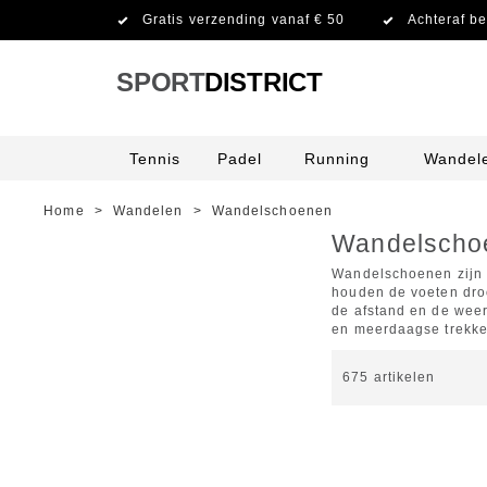
Gratis verzending vanaf € 50
Achteraf be
SPORT
DISTRICT
Tennis
Padel
Running
Wandel
Home
>
Wandelen
>
Wandelschoenen
Wandelscho
Wandelschoenen zijn h
houden de voeten droo
de afstand en de weer
en meerdaagse trekke
675
artikelen