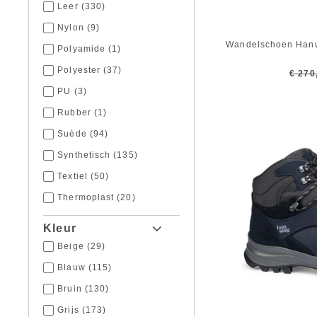
46
(262)
Leer
(330)
47
(233)
Nylon
(9)
48
(132)
Wandelschoen Hanw
Polyamide
(1)
49
(107)
Polyester
(37)
€ 270
50
(44)
PU
(3)
51
(6)
Rubber
(1)
Suède
(94)
Synthetisch
(135)
Textiel
(50)
Thermoplast
(20)
Kleur
Beige
(29)
Blauw
(115)
Bruin
(130)
Grijs
(173)