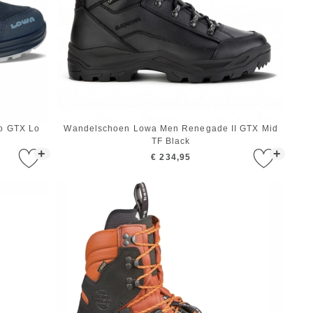
o GTX Lo
Wandelschoen Lowa Men Renegade II GTX Mid
TF Black
+
+
€ 234,95