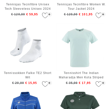
Tennisjas Tecnifibre Unisex
Tennisjas Tecnifibre Women W.
Tech Sleeveless Unisex 2024
Tour Jacket 2024
+
+
€ 120,00
€ 59,95
€ 120,00
€ 101,95
Tennissokken Falke TE2 Short
Tennisshirt The Indian
Wit
Maharadja Men Kota Striped
Starlight Blue
+
+
€ 20,00
€ 15,95
€ 35,00
€ 17,95