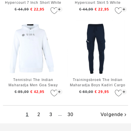
Hypercourt 7 Inch Short White
Hypercourt Skirt 5 White
+
+
€ 44,99
€ 22,95
€ 44,99
€ 22,95
Tennistrui The Indian
Trainingsbroek The Indian
Maharadja Men Goa Sway
Maharadja Boys Kadiri Cargo
Hoodie White
Navy
+
+
€ 85,00
€ 42,95
€ 60,00
€ 29,95
1
2
3
...
30
Volgende