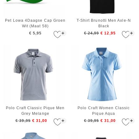
Pet Lowa 4Daagse Cap Groen
T-Shirt Brunotti Men Axle-N
Wit (Maat 58)
Black
+
+
€ 5,95
€ 24,99
€ 12,95
Polo Craft Classic Pique Men
Polo Craft Women Classic
Grey Melange
Pique Aqua
+
+
€ 39,95
€ 31,00
€ 39,95
€ 31,00