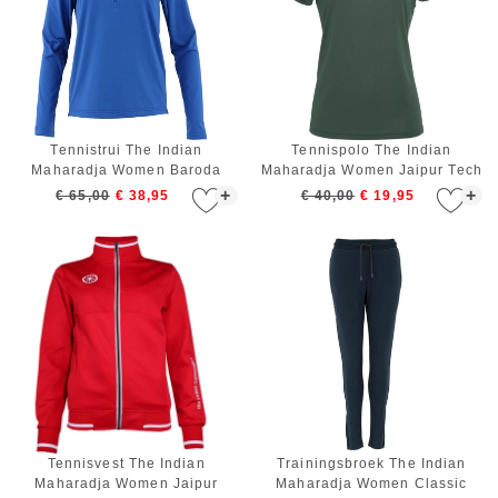
Tennistrui The Indian
Tennispolo The Indian
Maharadja Women Baroda
Maharadja Women Jaipur Tech
Chevron Half Zip Cobalt
Green
+
+
€ 65,00
€ 38,95
€ 40,00
€ 19,95
Tennisvest The Indian
Trainingsbroek The Indian
Maharadja Women Jaipur
Maharadja Women Classic