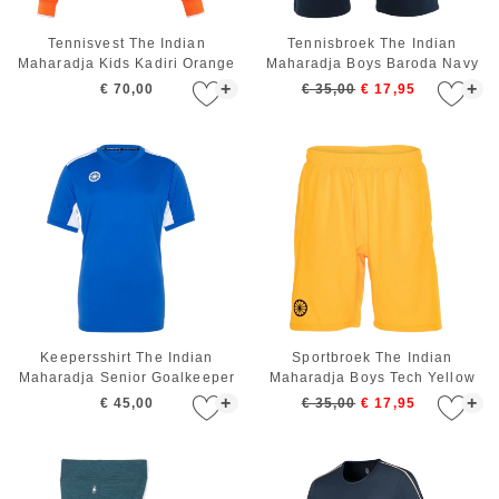
Tennisvest The Indian
Tennisbroek The Indian
Maharadja Kids Kadiri Orange
Maharadja Boys Baroda Navy
+
+
€ 70,00
€ 35,00
€ 17,95
Keepersshirt The Indian
Sportbroek The Indian
Maharadja Senior Goalkeeper
Maharadja Boys Tech Yellow
Cobalt
+
+
€ 45,00
€ 35,00
€ 17,95