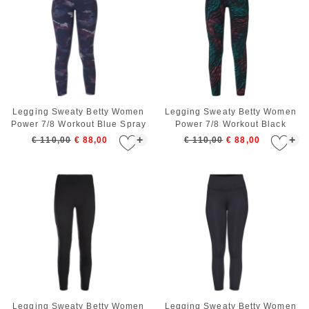
Legging Sweaty Betty Women
Legging Sweaty Betty Women
Power 7/8 Workout Blue Spray
Power 7/8 Workout Black
Camo
Gradient Wave
+
+
€ 110,00
€ 88,00
€ 110,00
€ 88,00
Legging Sweaty Betty Women
Legging Sweaty Betty Women