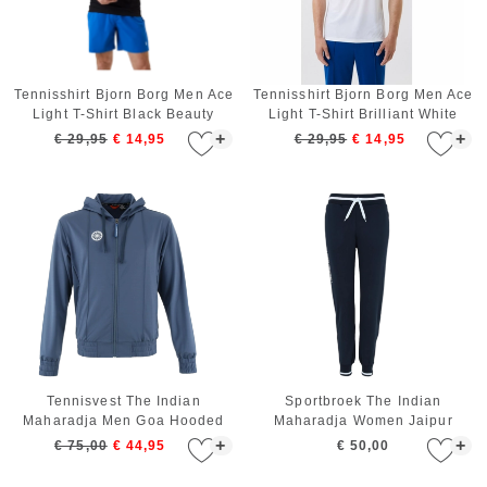
Tennisshirt Bjorn Borg Men Ace
Tennisshirt Bjorn Borg Men Ace
Light T-Shirt Black Beauty
Light T-Shirt Brilliant White
+
+
€ 29,95
€ 14,95
€ 29,95
€ 14,95
Tennisvest The Indian
Sportbroek The Indian
Maharadja Men Goa Hooded
Maharadja Women Jaipur
Indigo
Knitted X-long Navy
+
+
€ 75,00
€ 44,95
€ 50,00