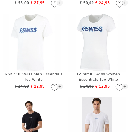
Knitted Red
Jogger Navy
+
+
€ 55,00
€ 27,95
€ 50,00
€ 24,95
T-Shirt K Swiss Men Essentials
T-Shirt K Swiss Women
Tee White
Essentials Tee White
+
+
€ 24,99
€ 12,95
€ 24,99
€ 12,95