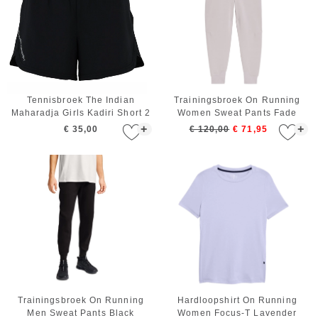
Tennisbroek The Indian
Trainingsbroek On Running
Maharadja Girls Kadiri Short 2
Women Sweat Pants Fade
In 1 Black
+
+
€ 35,00
€ 120,00
€ 71,95
Trainingsbroek On Running
Hardloopshirt On Running
Men Sweat Pants Black
Women Focus-T Lavender