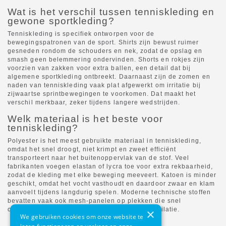
Wat is het verschil tussen tenniskleding en
gewone sportkleding?
Tenniskleding is specifiek ontworpen voor de
bewegingspatronen van de sport. Shirts zijn bewust ruimer
gesneden rondom de schouders en nek, zodat de opslag en
smash geen belemmering ondervinden. Shorts en rokjes zijn
voorzien van zakken voor extra ballen, een detail dat bij
algemene sportkleding ontbreekt. Daarnaast zijn de zomen en
naden van tenniskleding vaak plat afgewerkt om irritatie bij
zijwaartse sprintbewegingen te voorkomen. Dat maakt het
verschil merkbaar, zeker tijdens langere wedstrijden.
Welk materiaal is het beste voor
tenniskleding?
Polyester is het meest gebruikte materiaal in tenniskleding,
omdat het snel droogt, niet krimpt en zweet efficiënt
transporteert naar het buitenoppervlak van de stof. Veel
fabrikanten voegen elastan of lycra toe voor extra rekbaarheid,
zodat de kleding met elke beweging meeveert. Katoen is minder
geschikt, omdat het vocht vasthoudt en daardoor zwaar en klam
aanvoelt tijdens langdurig spelen. Moderne technische stoffen
bevatten vaak ook mesh-panelen op plekken die snel
opwarmen, zoals oksels en rug, voor extra ventilatie.
×
We gebruiken cookies om onze website te