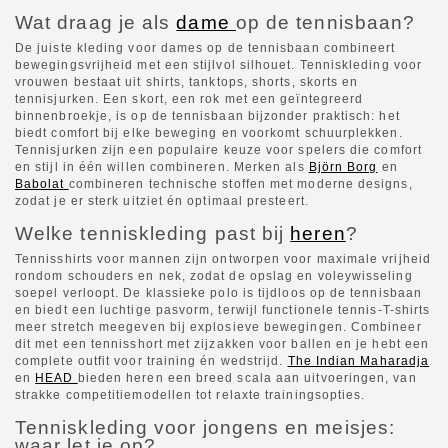
Wat draag je als
dame
op de tennisbaan?
De juiste kleding voor dames op de tennisbaan combineert
bewegingsvrijheid met een stijlvol silhouet. Tenniskleding voor
vrouwen bestaat uit shirts, tanktops, shorts, skorts en
tennisjurken. Een skort, een rok met een geïntegreerd
binnenbroekje, is op de tennisbaan bijzonder praktisch: het
biedt comfort bij elke beweging en voorkomt schuurplekken.
Tennisjurken zijn een populaire keuze voor spelers die comfort
en stijl in één willen combineren. Merken als
Björn Borg
en
Babolat
combineren technische stoffen met moderne designs,
zodat je er sterk uitziet én optimaal presteert.
Welke tenniskleding past bij
heren
?
Tennisshirts voor mannen zijn ontworpen voor maximale vrijheid
rondom schouders en nek, zodat de opslag en voleywisseling
soepel verloopt. De klassieke polo is tijdloos op de tennisbaan
en biedt een luchtige pasvorm, terwijl functionele tennis-T-shirts
meer stretch meegeven bij explosieve bewegingen. Combineer
dit met een tennisshort met zijzakken voor ballen en je hebt een
complete outfit voor training én wedstrijd.
The Indian Maharadja
en
HEAD
bieden heren een breed scala aan uitvoeringen, van
strakke competitiemodellen tot relaxte trainingsopties.
Tenniskleding voor jongens en meisjes:
waar let je op?