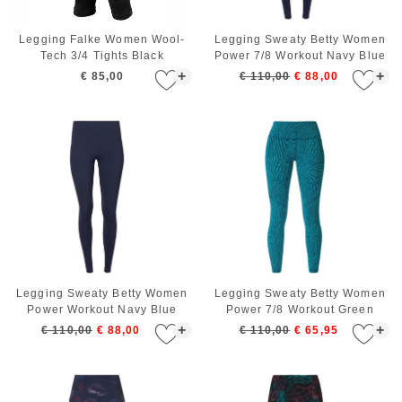
Legging Falke Women Wool-
Legging Sweaty Betty Women
Tech 3/4 Tights Black
Power 7/8 Workout Navy Blue
+
+
€ 85,00
€ 110,00
€ 88,00
Legging Sweaty Betty Women
Legging Sweaty Betty Women
Power Workout Navy Blue
Power 7/8 Workout Green
Linear Zebra
+
+
€ 110,00
€ 88,00
€ 110,00
€ 65,95