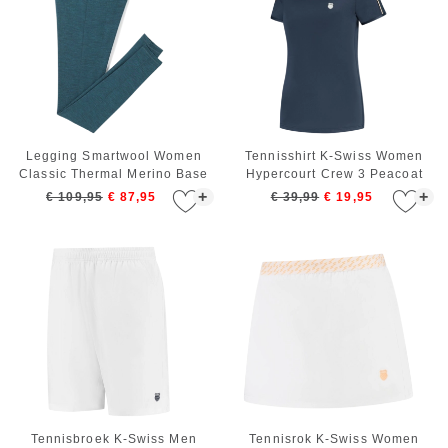
Legging Smartwool Women
Tennisshirt K-Swiss Women
Classic Thermal Merino Base
Hypercourt Crew 3 Peacoat
Layer Bottom Boxed Twilight
+
+
€ 109,95
€ 87,95
€ 39,99
€ 19,95
Blue Heather
Tennisbroek K-Swiss Men
Tennisrok K-Swiss Women