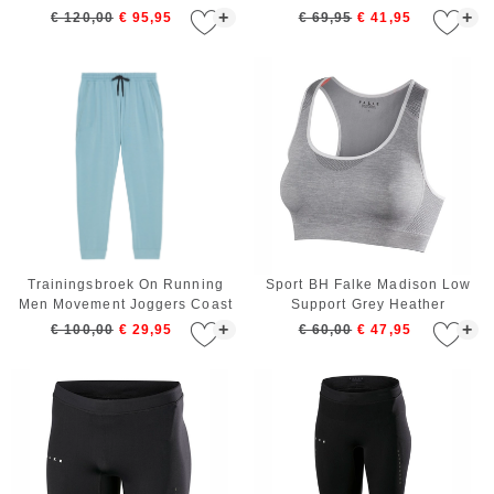
+
+
€ 120,00
€ 95,95
€ 69,95
€ 41,95
Trainingsbroek On Running
Sport BH Falke Madison Low
Men Movement Joggers Coast
Support Grey Heather
+
+
€ 100,00
€ 29,95
€ 60,00
€ 47,95