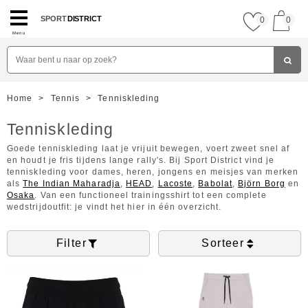
SPORT
DISTRICT
0
0
Menu
Home
>
Tennis
>
Tenniskleding
Tenniskleding
Goede tenniskleding laat je vrijuit bewegen, voert zweet snel af
en houdt je fris tijdens lange rally's. Bij Sport District vind je
tenniskleding voor dames, heren, jongens en meisjes van merken
als
The Indian Maharadja
,
HEAD
,
Lacoste
,
Babolat
,
Björn Borg
en
Osaka
. Van een functioneel trainingsshirt tot een complete
wedstrijdoutfit: je vindt het hier in één overzicht.
Filter
Sorteer