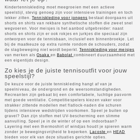
Kindertenniskleding moet meegroeien met een actieve
speelstijl, stevig genoeg zijn voor intensieve trainingen en toch
lekker zitten.
Tenniskleding voor jongens
bestaat doorgaans uit
shorts en shirts van rekbare synthetische stoffen die zweet snel
wegvoeren. Voor meisjes is het aanbod uitgebreider: naast
shorts en shirts zijn er ook rokjes en jurkjes die speciaal zijn
ontworpen voor de tennisbaan, inclusief een binnenbroekje. Let
bij de maatkeuze op extra ruimte rondom de schouders, zodat
de slagbeweging niet wordt beperkt.
Tenniskleding voor meisjes
van merken als
Osaka
en
Babolat
combineert duurzaamheid met
een eigentijds design.
Zo kies je de juiste tennisoutfit voor jouw
speelstijl?
De keuze voor de juiste tenniskleding hangt af van je
speelniveau, de ondergrond en de weersomstandigheden.
Recreanten zijn gebaat bij een comfortabele, luchtige pasvorm
met goede ventilatie. Competitiespelers kiezen vaker voor
strakker zittende modellen met flatlock-naden die schuren
tijdens intensieve wedstrijden voorkomen. Speel je buiten op
gravel? Dan zijn stoffen met UV-bescherming een slimme
aanvulling. Speel je in de winter of op een indoorbaan?
Layering met een thermoshirt of windjas houdt je spieren warm
zonder je bewegingsvrijheid te beperken.
Lacoste
en
HEAD
bieden voor elk van deze situaties gerichte opties.