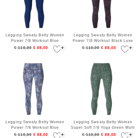
Legging Sweaty Betty Women
Legging Sweaty Betty Women
Power 7/8 Workout Blue
Power 7/8 Workout Black Luxe
Painted Animal
Leopard
+
+
€ 110,00
€ 88,00
€ 110,00
€ 88,00
Legging Sweaty Betty Women
Legging Sweaty Betty Women
Power 7/8 Workout Blue
Super Soft 7/8 Yoga Green Multi
Speckle
Speckle
+
+
€ 110,00
€ 88,00
€ 110,00
€ 88,00