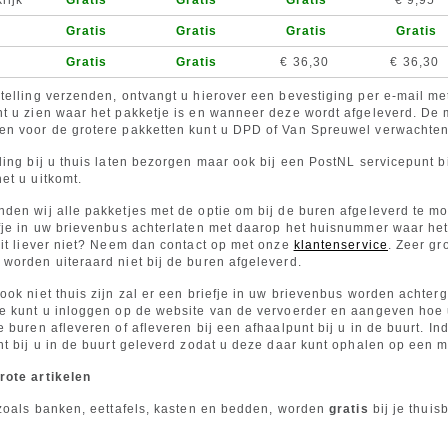
rijk
Gratis
Gratis
Gratis
€ 9,95
Gratis
Gratis
Gratis
Gratis
Gratis
Gratis
€ 36,30
€ 36,30
telling verzenden, ontvangt u hierover een bevestiging per e-mail m
nt u zien waar het pakketje is en wanneer deze wordt afgeleverd. D
en voor de grotere pakketten kunt u DPD of Van Spreuwel verwachten
ling bij u thuis laten bezorgen maar ook bij een PostNL servicepunt bi
et u uitkomt.
den wij alle pakketjes met de optie om bij de buren afgeleverd te m
fje in uw brievenbus achterlaten met daarop het huisnummer waar het 
dit liever niet? Neem dan contact op met onze
klantenservice
. Zeer gr
worden uiteraard niet bij de buren afgeleverd.
ook niet thuis zijn zal er een briefje in uw brievenbus worden achte
e kunt u inloggen op de website van de vervoerder en aangeven hoe u
e buren afleveren of afleveren bij een afhaalpunt bij u in de buurt. I
nt bij u in de buurt geleverd zodat u deze daar kunt ophalen op een 
rote artikelen
 zoals banken, eettafels, kasten en bedden, worden
gratis
bij je thuis