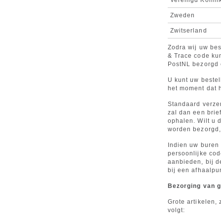
Verenigd Konink
Zweden
Zwitserland
Zodra wij uw bes
& Trace code ku
PostNL bezorgd 
U kunt uw bestel
het moment dat h
Standaard verzen
zal dan een brie
ophalen. Wilt u 
worden bezorgd, 
Indien uw buren 
persoonlijke cod
aanbieden, bij d
bij een afhaalpu
Bezorging van g
Grote artikelen,
volgt: