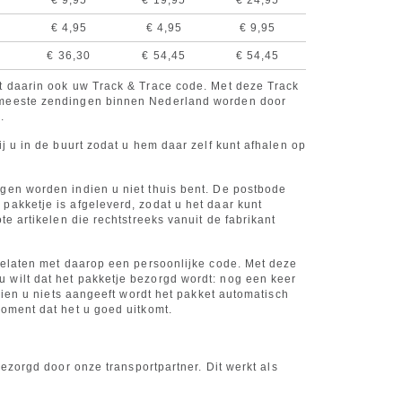
€ 9,95
€ 19,95
€ 24,95
€ 4,95
€ 4,95
€ 9,95
€ 36,30
€ 54,45
€ 54,45
et daarin ook uw Track & Trace code. Met deze Track
e meeste zendingen binnen Nederland worden door
.
j u in de buurt zodat u hem daar zelf kunt afhalen op
ogen worden indien u niet thuis bent. De postbode
pakketje is afgeleverd, zodat u het daar kunt
ote artikelen die rechtstreeks vanuit de fabrikant
rgelaten met daarop een persoonlijke code. Met deze
 wilt dat het pakketje bezorgd wordt: nog een keer
ndien u niets aangeeft wordt het pakket automatisch
moment dat het u goed uitkomt.
bezorgd door onze transportpartner. Dit werkt als