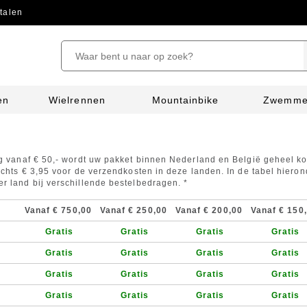
talen
en
Wielrennen
Mountainbike
Zwemm
g
ng vanaf € 50,- wordt uw pakket binnen Nederland en België geheel ko
lechts € 3,95 voor de verzendkosten in deze landen. In de tabel hieron
r land bij verschillende bestelbedragen. *
Vanaf € 750,00
Vanaf € 250,00
Vanaf € 200,00
Vanaf € 150
Gratis
Gratis
Gratis
Gratis
Gratis
Gratis
Gratis
Gratis
Gratis
Gratis
Gratis
Gratis
Gratis
Gratis
Gratis
Gratis