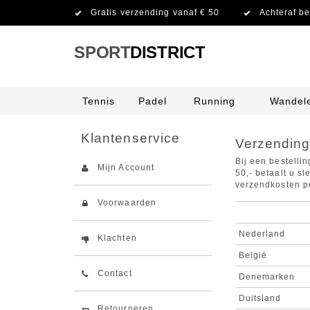
Gratis verzending vanaf € 50
Achteraf be
SPORT
DISTRICT
Tennis
Padel
Running
Wandel
Klantenservice
Verzendin
Bij een bestelli
Mijn Account
50,- betaalt u s
verzendkosten pe
Voorwaarden
Nederland
Klachten
België
Contact
Denemarken
Duitsland
Retourneren