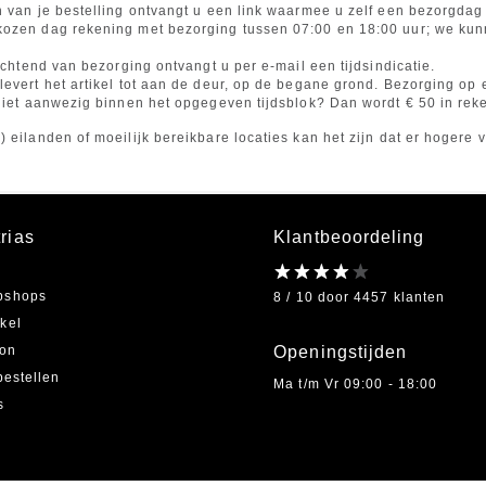
n van je bestelling ontvangt u een link waarmee u zelf een bezorgdag 
ozen dag rekening met bezorging tussen 07:00 en 18:00 uur; we kunn
 ochtend van bezorging ontvangt u per e-mail een tijdsindicatie.
levert het artikel tot aan de deur, op de begane grond. Bezorging op 
 niet aanwezig binnen het opgegeven tijdsblok? Dan wordt € 50 in re
) eilanden of moeilijk bereikbare locaties kan het zijn dat er hoger
rias
Klantbeoordeling
bshops
8 / 10 door 4457 klanten
kel
on
Openingstijden
bestellen
Ma t/m Vr 09:00 - 18:00
s