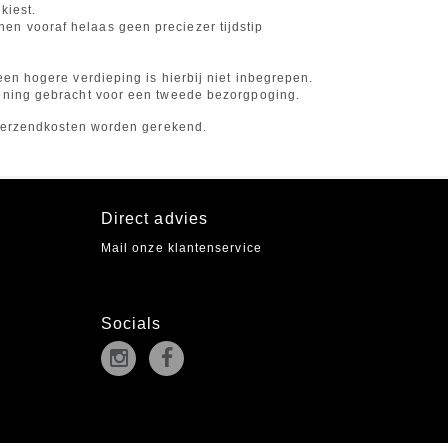
kiest.
en vooraf helaas geen preciezer tijdstip
een hogere verdieping is hierbij niet inbegrepen.
kening gebracht voor een tweede bezorgpoging.
e verzendkosten worden gerekend.
Direct advies
Mail onze klantenservice
Socials