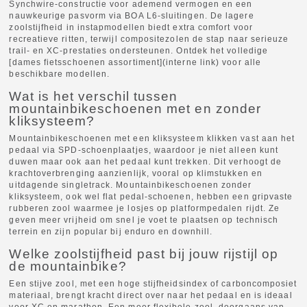
Synchwire-constructie voor ademend vermogen en een
nauwkeurige pasvorm via BOA L6-sluitingen. De lagere
zoolstijfheid in instapmodellen biedt extra comfort voor
recreatieve ritten, terwijl compositezolen de stap naar serieuze
trail- en XC-prestaties ondersteunen. Ontdek het volledige
[dames fietsschoenen assortiment](interne link) voor alle
beschikbare modellen.
Wat is het verschil tussen
mountainbikeschoenen met en zonder
kliksysteem?
Mountainbikeschoenen met een kliksysteem klikken vast aan het
pedaal via SPD-schoenplaatjes, waardoor je niet alleen kunt
duwen maar ook aan het pedaal kunt trekken. Dit verhoogt de
krachtoverbrenging aanzienlijk, vooral op klimstukken en
uitdagende singletrack. Mountainbikeschoenen zonder
kliksysteem, ook wel flat pedal-schoenen, hebben een gripvaste
rubberen zool waarmee je losjes op platformpedalen rijdt. Ze
geven meer vrijheid om snel je voet te plaatsen op technisch
terrein en zijn popular bij enduro en downhill.
Welke zoolstijfheid past bij jouw rijstijl op
de mountainbike?
Een stijve zool, met een hoge stijfheidsindex of carboncomposiet
materiaal, brengt kracht direct over naar het pedaal en is ideaal