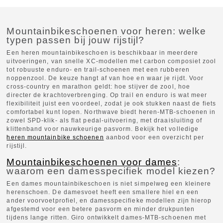
Mountainbikeschoenen voor heren: welke
typen passen bij jouw rijstijl?
Een heren mountainbikeschoen is beschikbaar in meerdere
uitvoeringen, van snelle XC-modellen met carbon composiet zool
tot robuuste enduro- en trail-schoenen met een rubberen
noppenzool. De keuze hangt af van hoe en waar je rijdt. Voor
cross-country en marathon geldt: hoe stijver de zool, hoe
directer de krachtoverbrenging. Op trail en enduro is wat meer
flexibiliteit juist een voordeel, zodat je ook stukken naast de fiets
comfortabel kunt lopen. Northwave biedt heren-MTB-schoenen in
zowel SPD-klik- als flat pedal-uitvoering, met draaisluiting of
klittenband voor nauwkeurige pasvorm. Bekijk het volledige
heren mountainbike schoenen
aanbod voor een overzicht per
rijstijl.
Mountainbikeschoenen voor dames
:
waarom een damesspecifiek model kiezen?
Een dames mountainbikeschoen is niet simpelweg een kleinere
herenschoen. De damesvoet heeft een smallere hiel en een
ander voorvoetprofiel, en damesspecifieke modellen zijn hierop
afgestemd voor een betere pasvorm en minder drukpunten
tijdens lange ritten. Giro ontwikkelt dames-MTB-schoenen met