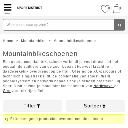
SPORT
DISTRICT
0
0
Menu
Home
>
Mountainbike
>
Mountainbikeschoenen
Mountainbikeschoenen
Een goede mountainbikeschoen verbindt je voet direct met het
pedaal: de stijfheid van de zool bepaalt hoeveel kracht je
daadwerkelijk overbrengt op de trail. Of je nu op XC-parcours of
technisch singletrack rijdt, de combinatie van zoolstijfheid,
pedaalsysteem en pasvorm bepaalt hoe je schoen presteert. Bij
Sport District vind je mountainbikeschoenen van
Northwave
en
Giro
voor elk rijprofiel.
Filter
Sorteer
Er komen geen producten overeen met de selectie.