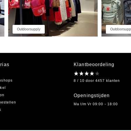
Outdoorsupply
Outdoorsupp
rias
Klantbeoordeling
bshops
8 / 10 door 4457 klanten
kel
on
Openingstijden
bestellen
Ma t/m Vr 09:00 - 18:00
s