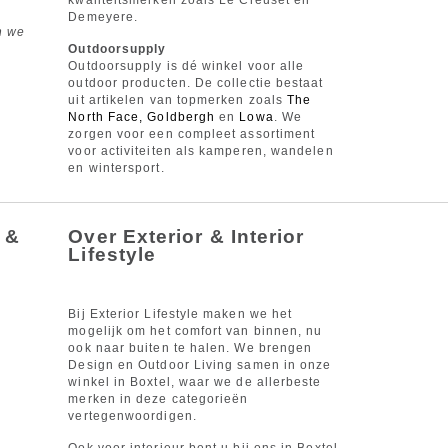
kwaliteitsmerken zoals Le Creuset en
Demeyere.
n we
Outdoorsupply
Outdoorsupply is dé winkel voor alle
outdoor producten. De collectie bestaat
uit artikelen van topmerken zoals
The
North Face, Goldbergh
en
Lowa
. We
zorgen voor een compleet assortiment
voor activiteiten als kamperen, wandelen
en wintersport.
 &
Over Exterior & Interior
Lifestyle
Bij Exterior Lifestyle maken we het
mogelijk om het comfort van binnen, nu
ook naar buiten te halen. We brengen
Design en Outdoor Living samen in onze
winkel in Boxtel, waar we de allerbeste
merken in deze categorieën
vertegenwoordigen.