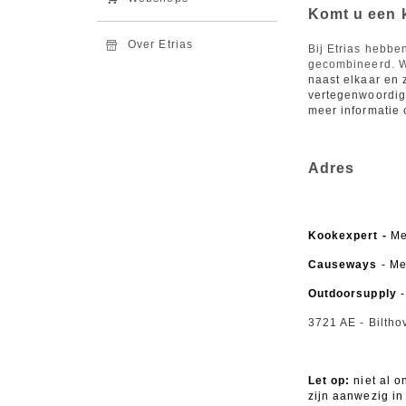
Komt u een k
Over Etrias
Bij Etrias hebb
gecombineerd. We
naast elkaar en 
vertegenwoordigd
meer informatie 
Adres
Kookexpert -
Me
Causeways
- Me
Outdoorsupply
-
3721 AE - Biltho
Let op:
niet al 
zijn aanwezig in