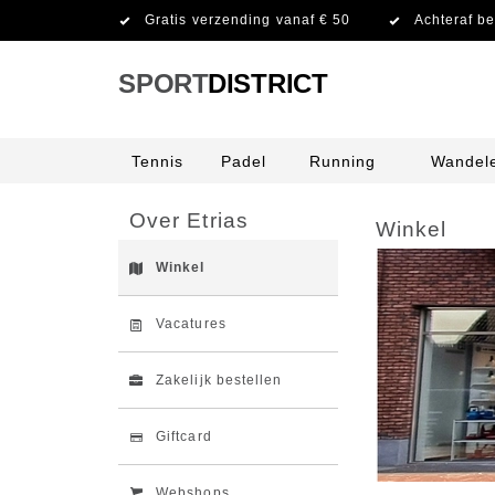
Gratis verzending vanaf € 50
Achteraf be
SPORT
DISTRICT
Tennis
Padel
Running
Wandel
Over Etrias
Winkel
Winkel
Vacatures
Zakelijk bestellen
Giftcard
Webshops