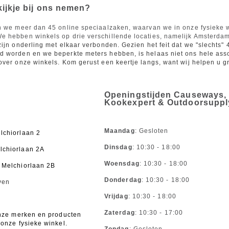
ijkje bij ons nemen?
en we meer dan 45 online speciaalzaken, waarvan we in onze fysieke
 hebben winkels op drie verschillende locaties, namelijk Amsterdam
zijn onderling met elkaar verbonden. Gezien het feit dat we "slechts"
 worden en we beperkte meters hebben, is helaas niet ons hele assor
over onze winkels. Kom gerust een keertje langs, want wij helpen u g
Openingstijden Causeways,
Kookexpert & Outdoorsuppl
Maandag
: Gesloten
lchiorlaan 2
Dinsdag
: 10:30 - 18:00
lchiorlaan 2A
Woensdag
: 10:30 - 18:00
 Melchiorlaan 2B
Donderdag
: 10:30 - 18:00
ven
Vrijdag
: 10:30 - 18:00
Zaterdag
: 10:30 - 17:00
onze merken en producten
 onze fysieke winkel.
.