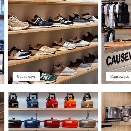
Causeways
Causeways