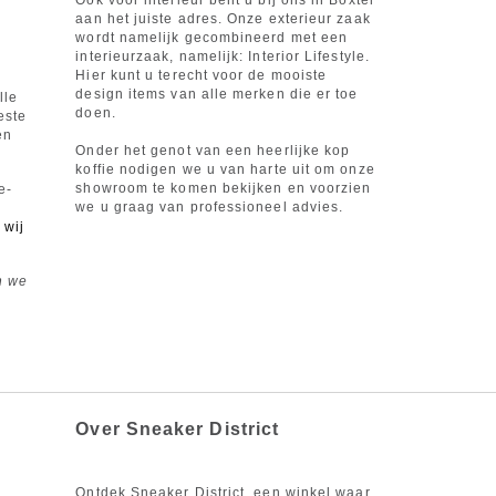
Ook voor interieur bent u bij ons in Boxtel
aan het juiste adres. Onze exterieur zaak
wordt namelijk gecombineerd met een
interieurzaak, namelijk: Interior Lifestyle.
Hier kunt u terecht voor de mooiste
design items van alle merken die er toe
lle
doen.
este
en
Onder het genot van een heerlijke kop
koffie nodigen we u van harte uit om onze
showroom te komen bekijken en voorzien
e-
we u graag van professioneel advies.
wij
n we
Over Sneaker District
Ontdek Sneaker District, een winkel waar