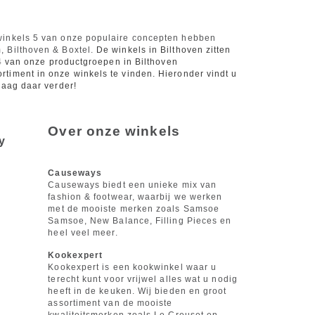
 winkels 5 van onze populaire concepten hebben
, Bilthoven & Boxtel.
De winkels in Bilthoven zitten
 4 van onze productgroepen in Bilthoven
timent in onze winkels te vinden. Hieronder vindt u
raag daar verder!
Over onze winkels
y
Causeways
Causeways biedt een unieke mix van
fashion & footwear, waarbij we werken
met de mooiste merken zoals Samsoe
Samsoe, New Balance, Filling Pieces en
heel veel meer.
Kookexpert
Kookexpert is een kookwinkel waar u
terecht kunt voor vrijwel alles wat u nodig
heeft in de keuken. Wij bieden en groot
assortiment van de mooiste