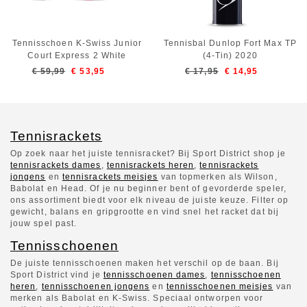
Tennisschoen K-Swiss Junior
Tennisbal Dunlop Fort Max TP
Court Express 2 White
(4-Tin) 2020
Stargazer Neon Blaze-
€ 59,99
€ 53,95
€ 17,95
€ 14,95
Schoenmaat 33
Tennisrackets
Op zoek naar het juiste tennisracket? Bij Sport District shop je
tennisrackets dames
,
tennisrackets heren
,
tennisrackets
jongens
en
tennisrackets meisjes
van topmerken als Wilson,
Babolat en Head. Of je nu beginner bent of gevorderde speler,
ons assortiment biedt voor elk niveau de juiste keuze. Filter op
gewicht, balans en gripgrootte en vind snel het racket dat bij
jouw spel past.
Tennisschoenen
De juiste tennisschoenen maken het verschil op de baan. Bij
Sport District vind je
tennisschoenen dames
,
tennisschoenen
heren
,
tennisschoenen jongens
en
tennisschoenen meisjes
van
merken als Babolat en K-Swiss. Speciaal ontworpen voor