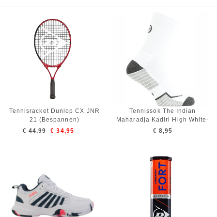
Tennisracket Dunlop CX JNR
Tennissok The Indian
21 (Bespannen)
Maharadja Kadiri High White-
Schoenmaat 43 - 46
€ 44,99
€ 34,95
€ 8,95