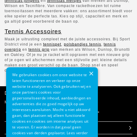
tennistas jongens
en
tennistas meisjes
van merken als Dunlop,
Wilson en Tecnifibre. Van compacte rackethoezen tot ruime
toernooitassen met meerdere vakken: ons assortiment biedt voor
elke speler de perfecte tas. Kies op stijl, capaciteit en merk en
ga altijd goed voorbereid de baan op.
Tennis Accessoires
Maak je uitrusting compleet met de juiste accessoires. Bij Sport
District vind je een
tennispet
,
polsbandjes tennis
,
tennis
overgrip
en
tennis grip
van merken als Wilson, Dunlop, Brunotti
en Oakley. Of je nu je racket wilt opgraven met een nieuwe grip
of je ogen wil afschermen met een stijlvolle pet: kleine details
maken een groot verschil op de baan. Shop snel en speel
optimaal.
×
We gebruiken cookies om onze website te
laten functioneren en verkeer op onze
website te analyseren. Ook gebruiken wij en
onze partners cookies voor
Direct advies
gepersonaliseerde inhoud, aanbiedingen en
Mail onze klantenservice
advertenties die zo goed mogelijk op uw
interesses aansluiten. Mocht u niet akkoord
gaan, dan plaatsen wij alleen functionele
cookies en cookies om interne analyses uit
te voeren. Er worden in dat geval geen
Klantenservice
cookies van derden geplaatst.
Lees verder