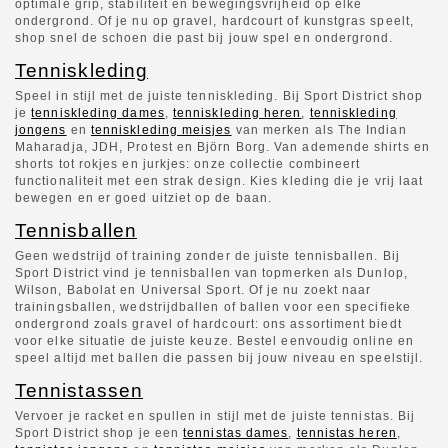
optimale grip, stabiliteit en bewegingsvrijheid op elke
ondergrond. Of je nu op gravel, hardcourt of kunstgras speelt,
shop snel de schoen die past bij jouw spel en ondergrond.
Tenniskleding
Speel in stijl met de juiste tenniskleding. Bij Sport District shop
je
tenniskleding dames
,
tenniskleding heren
,
tenniskleding
jongens
en
tenniskleding meisjes
van merken als The Indian
Maharadja, JDH, Protest en Björn Borg. Van ademende shirts en
shorts tot rokjes en jurkjes: onze collectie combineert
functionaliteit met een strak design. Kies kleding die je vrij laat
bewegen en er goed uitziet op de baan.
Tennisballen
Geen wedstrijd of training zonder de juiste tennisballen. Bij
Sport District vind je tennisballen van topmerken als Dunlop,
Wilson, Babolat en Universal Sport. Of je nu zoekt naar
trainingsballen, wedstrijdballen of ballen voor een specifieke
ondergrond zoals gravel of hardcourt: ons assortiment biedt
voor elke situatie de juiste keuze. Bestel eenvoudig online en
speel altijd met ballen die passen bij jouw niveau en speelstijl.
Tennistassen
Vervoer je racket en spullen in stijl met de juiste tennistas. Bij
Sport District shop je een
tennistas dames
,
tennistas heren
,