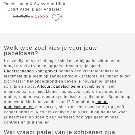
Padelschoen K-Swiss Men Ultra
Court Padel Black Antraciet
Sanyo Red
+
€ 139,99
€ 125,95
Welk type zool kies je voor jouw
padelbaan?
Het zooltype is de belangrijkste keuze bij padelschoenen en
hangt direct af van het oppervlak waarop je speelt.
Padelschoenen voor gravel
hebben een visgraatprofiel dat
maximale grip biedt op zandgestrooid kunstgras: de ribben bijten
zich vast in het ondergrond en geven je houvast bij snelle
sprints en stops.
Allcourt padelschoenen
combineren een
omnizoolpatroon met kleine nopjes voor gebruik op meerdere
ondergronden, waaronder synthetische tapijtvloeren. Speel je op
een overdekte baan zonder zand? Dan bieden
indoor
padelschoenen
een vlakke, niet-krassende zool die grip geeft
zonder abrasie. Kies het zooltype dat aansluit bij de baan waar
je het meest op speelt; een verkeerd zooltype geeft minder
controle en slijt sneller.
Wat vraagt padel van je schoenen qua