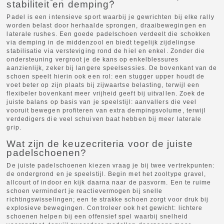
stabiliteit en demping?
Padel is een intensieve sport waarbij je gewrichten bij elke rally
worden belast door herhaalde sprongen, draaibewegingen en
laterale rushes. Een goede padelschoen verdeelt die schokken
via demping in de middenzool en biedt tegelijk zijdelingse
stabilisatie via versteviging rond de hiel en enkel. Zonder die
ondersteuning vergroot je de kans op enkelblessures
aanzienlijk, zeker bij langere speelsessies. De bovenkant van de
schoen speelt hierin ook een rol: een stugger upper houdt de
voet beter op zijn plaats bij zijwaartse belasting, terwijl een
flexibeler bovenkant meer vrijheid geeft bij uitvallen. Zoek de
juiste balans op basis van je speelstijl: aanvallers die veel
vooruit bewegen profiteren van extra dempingsvolume, terwijl
verdedigers die veel schuiven baat hebben bij meer laterale
grip.
Wat zijn de keuzecriteria voor de juiste
padelschoenen?
De juiste padelschoenen kiezen vraag je bij twee vertrekpunten:
de ondergrond en je speelstijl. Begin met het zooltype gravel,
allcourt of indoor en kijk daarna naar de pasvorm. Een te ruime
schoen vermindert je reactievermogen bij snelle
richtingswisselingen; een te strakke schoen zorgt voor druk bij
explosieve bewegingen. Controleer ook het gewicht: lichtere
schoenen helpen bij een offensief spel waarbij snelheid