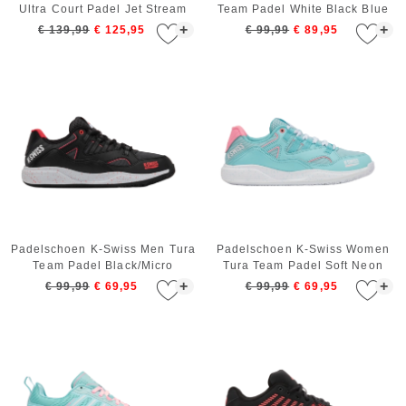
Ultra Court Padel Jet Stream
Team Padel White Black Blue
Beaujois Jazzy
Moon
+
+
€ 139,99
€ 125,95
€ 99,99
€ 89,95
Padelschoen K-Swiss Men Tura
Padelschoen K-Swiss Women
Team Padel Black/Micro
Tura Team Padel Soft Neon
Chip/Neon Lava
Blue/White/Blue Glow
+
+
€ 99,99
€ 69,95
€ 99,99
€ 69,95