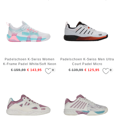
Padelschoen K-Swiss Women
Padelschoen K-Swiss Men Ultra
K-Frame Padel White/Soft Neon
Court Padel Micro
Blue/Neon Bubble Gum
Chip/Black/Neon Lava
+
+
€ 159,99
€ 143,95
€ 139,99
€ 125,95