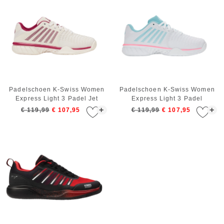
Padelschoen K-Swiss Women
Padelschoen K-Swiss Women
Express Light 3 Padel Jet
Express Light 3 Padel
Stream Beaujois Jazzy
White/Soft Neon Blue/Neon
+
+
€ 119,99
€ 107,95
€ 119,99
€ 107,95
Bubble Gum