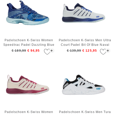
Padelschoen K-Swiss Women
Padelschoen K-Swiss Men Ultra
Speedtrac Padel Dazzling Blue
Court Padel Bit Of Blue Naval
Topaz Blue Glow
Academy Dazzling Blue
+
+
€ 189,99
€ 94,95
€ 139,99
€ 125,95
Padelschoen K-Swiss Women
Padelschoen K-Swiss Men Tura