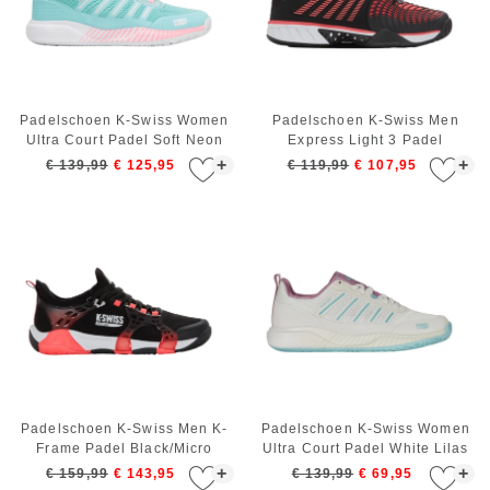
Padelschoen K-Swiss Women
Padelschoen K-Swiss Men
Ultra Court Padel Soft Neon
Express Light 3 Padel
Blue/White/Neon Bubble Gum
Black/Micro Chip/Neon Lava
+
+
€ 139,99
€ 125,95
€ 119,99
€ 107,95
Padelschoen K-Swiss Men K-
Padelschoen K-Swiss Women
Frame Padel Black/Micro
Ultra Court Padel White Lilas
Chip/Neon Lava
Pastel Turquoise
+
+
€ 159,99
€ 143,95
€ 139,99
€ 69,95