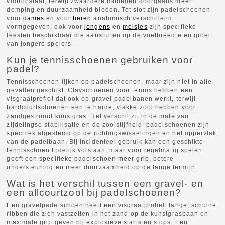
vooropstaat, terwijl zwaardere modellen doorgaans meer
demping en duurzaamheid bieden. Tot slot zijn padelschoenen
voor
dames
en voor
heren
anatomisch verschillend
vormgegeven; ook voor
jongens
en
meisjes
zijn specifieke
leesten beschikbaar die aansluiten op de voetbreedte en groei
van jongere spelers.
Kun je tennisschoenen gebruiken voor
padel?
Tennisschoenen lijken op padelschoenen, maar zijn niet in alle
gevallen geschikt. Clayschoenen voor tennis hebben een
visgraatprofiel dat ook op gravel padelbanen werkt, terwijl
hardcourtschoenen een te harde, vlakke zool hebben voor
zandgestrooid kunstgras. Het verschil zit in de mate van
zijdelingse stabilisatie en de zoolstijfheid: padelschoenen zijn
specifiek afgestemd op de richtingswisselingen en het oppervlak
van de padelbaan. Bij incidenteel gebruik kan een geschikte
tennisschoen tijdelijk volstaan, maar voor regelmatig spelen
geeft een specifieke padelschoen meer grip, betere
ondersteuning en meer duurzaamheid op de lange termijn.
Wat is het verschil tussen een gravel- en
een allcourtzool bij padelschoenen?
Een gravelpadelschoen heeft een visgraatprofiel: lange, schuine
ribben die zich vastzetten in het zand op de kunstgrasbaan en
maximale grip geven bij explosieve starts en stops. Een