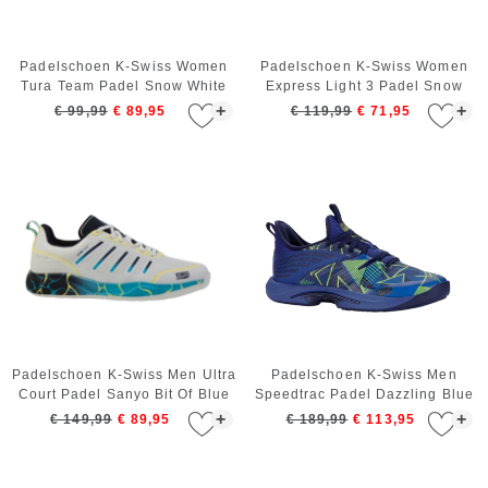
Padelschoen K-Swiss Women
Padelschoen K-Swiss Women
Tura Team Padel Snow White
Express Light 3 Padel Snow
Lilas Pastel Turquoise
White Lilas Pastel Turquoise
+
+
€ 99,99
€ 89,95
€ 119,99
€ 71,95
Padelschoen K-Swiss Men Ultra
Padelschoen K-Swiss Men
Court Padel Sanyo Bit Of Blue
Speedtrac Padel Dazzling Blue
Navy Blue
Estate Evening Primrose
+
+
€ 149,99
€ 89,95
€ 189,99
€ 113,95