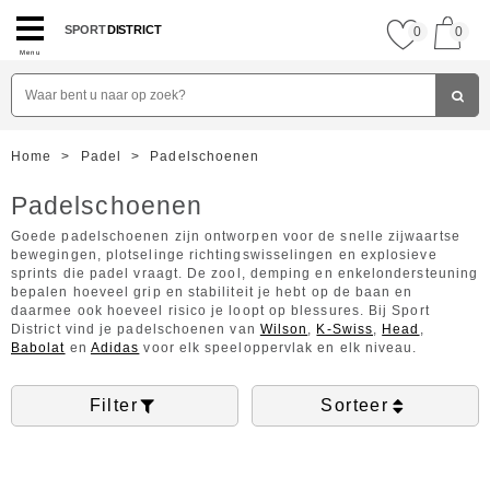
SPORT
DISTRICT
0
0
Menu
Home
>
Padel
>
Padelschoenen
Padelschoenen
Goede padelschoenen zijn ontworpen voor de snelle zijwaartse
bewegingen, plotselinge richtingswisselingen en explosieve
sprints die padel vraagt. De zool, demping en enkelondersteuning
bepalen hoeveel grip en stabiliteit je hebt op de baan en
daarmee ook hoeveel risico je loopt op blessures. Bij Sport
District vind je padelschoenen van
Wilson
,
K-Swiss
,
Head
,
Babolat
en
Adidas
voor elk speeloppervlak en elk niveau.
Filter
Sorteer