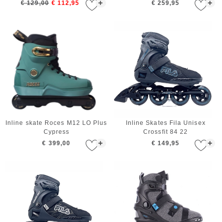
+
+
€ 129,00
€ 112,95
€ 259,95
Inline skate Roces M12 LO Plus
Inline Skates Fila Unisex
Cypress
Crossfit 84 22
+
+
€ 399,00
€ 149,95