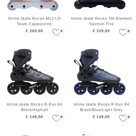
Inline skate Roces M12 LO
Inline skate Roces 5th Element
Team Cappuccino
Savosin Fire
+
+
€ 269,00
€ 329,00
Inline skate Roces R-Evo 84
Inline skate Roces R-Evo 84
Black/Asphalt
Black/Blue/Light Grey
+
+
€ 149,00
€ 149,00