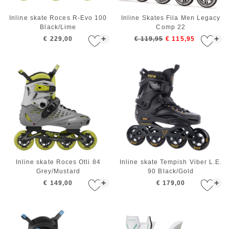
Inline skate Roces R-Evo 100
Inline Skates Fila Men Legacy
Black/Lime
Comp 22
+
+
€ 229,00
€ 119,95
€ 115,95
Inline skate Roces Otli 84
Inline skate Tempish Viber L.E.
Grey/Mustard
90 Black/Gold
+
+
€ 149,00
€ 179,00