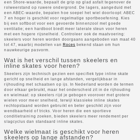
een Shore-waarde, bepaalt de grip op glad asfalt tegenover de
rolweerstand op ruwere ondergrond. De lagers, aangeduid met
een ABEC-waarde, bepalen hoe soepel het wiel doorloopt: ABEC
7 en hoger is geschikt voor regelmatige sportbeoefening. Kies
bij een softboot voor een gevoerde binnenzool met goede
ventilatie; een hardboot biedt meer laterale steun voor heren
met een hogere rijsnelheid. Controleer ook de maatvoering:
skeelers voor heren worden doorgaans aangeboden van maat 40
tot 47, waarbij modellen van
Roces
bekend staan om hun
nauwkeurige pasvorm.
Wat is het verschil tussen skeelers en
inline skates voor heren?
Skeelers zijn technisch gezien een specifiek type inline skate
gericht op snelheid en lange afstanden, vergelijkbaar in
rijhouding met schaatsen op ijs. In Nederland worden de termen
door elkaar gebruikt, maar het onderscheid zit in de rijhouding
en wielmaat: op skeelers rijd je gebogen voorover met grotere
wielen voor meer snelheid, terwijl klassieke inline skates
rechtopstaand worden gebruikt en beter geschikt zijn voor
wendbaarheid of tricks. Voor heren die een sportieve
conditietraining zoeken, bieden skeelers meer rendement per
slagcyclus dan standaard inline skates.
Welke wielmaat is geschikt voor heren
skeelers op lange afstanden?