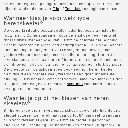
heren die regelmatig langere tochten maken op verharde paden,
zijn driewielmodellen van
Fila
of
Tempish
een logische keuze.
Wanneer kies je voor welk type
herenskeeler?
De gebruikssituatie bepaalt welk model het beste aansluit bij
jouw rijstijl. Op fietspaden en door de stad geeft een vierwiel
fitness skate met een wiel van 80 mm de controle die je nodig
hebt bij bochten en wisselend ondergronden. Ga je voor langere
konditioningstrainingen op vlakke wegen, dan lever je met
grotere wielen aanzienlijk meer snelheid per slag. Heren die
overstappen van schaatsen profiteren van de lage rijhouding op
een driewielmodel, omdat die het schaatspatroon sterk benadert.
De breedte van de schoen speelt ook een rol: heren hebben
gemiddeld een bredere voet, waardoor een goed afgestelde
sluiting, kliksysteem of veter het verschil maakt op langere ritten.
Bekijk het volledige overzicht van
skeelers
voor meer context
over gebruik en varianten.
Waar let je op bij het kiezen van heren
skeelers?
Bij heren skeelers zijn wielmaat, schoentype en sluiting de drie
sleutelfactoren. Een wielmaat van 80 tot 84 mm geeft wendbare
grip voor recreatief gebruik; 90 mm en groter is gericht op
snelheid en uithouding. De hardheid van het wiel, uitgedrukt in