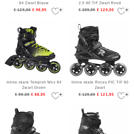
84 Zwart Blauw
2.0 90 TIF Zwart Rood
+
+
€ 129,00
€ 98,95
€ 209,95
€ 129,00
Inline skate Tempish Wox 84
Inline skate Roces PIC TIF 80
Zwart Groen
Zwart
+
+
€ 99,00
€ 88,95
€ 129,00
€ 121,95