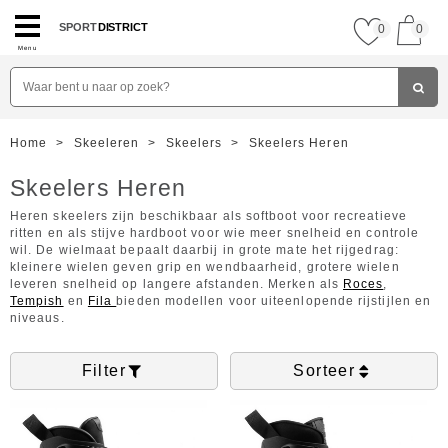
SPORT
DISTRICT
0
0
Menu
Home
>
Skeeleren
>
Skeelers
>
Skeelers Heren
Skeelers Heren
Heren skeelers zijn beschikbaar als softboot voor recreatieve
ritten en als stijve hardboot voor wie meer snelheid en controle
wil. De wielmaat bepaalt daarbij in grote mate het rijgedrag:
kleinere wielen geven grip en wendbaarheid, grotere wielen
leveren snelheid op langere afstanden. Merken als
Roces
,
Tempish
en
Fila
bieden modellen voor uiteenlopende rijstijlen en
niveaus.
Filter
Sorteer