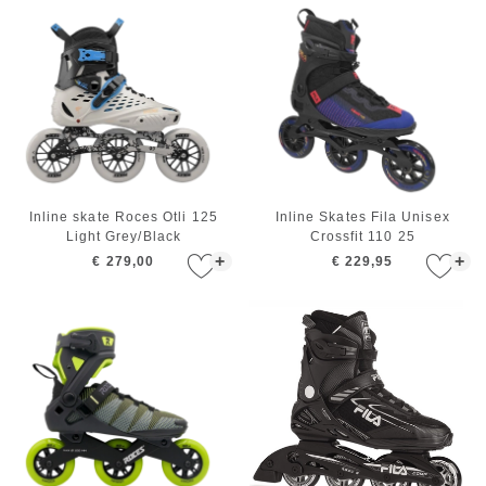
Inline skate Roces Otli 125
Inline Skates Fila Unisex
Light Grey/Black
Crossfit 110 25
+
+
€ 279,00
€ 229,95