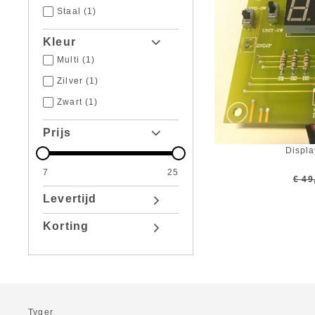
Staal
(1)
Kleur
Multi
(1)
Zilver
(1)
Zwart
(1)
Prijs
Displa
7
25
€ 49
Levertijd
Korting
Tyger