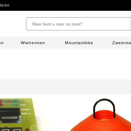
talen
en
Wielrennen
Mountainbike
Zwemm