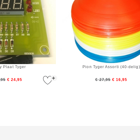
y Plaat Tyger
Pion Tyger Assorti (40-delig
+
,95
€ 24,95
€ 27,95
€ 16,95