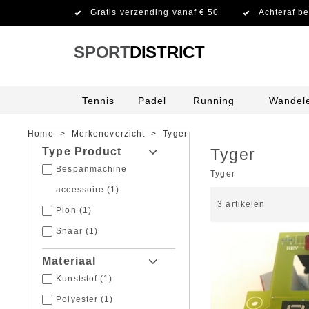
Gratis verzending vanaf € 50
Achteraf be
SPORT
DISTRICT
Tennis
Padel
Running
Wandel
Home
>
Merkenoverzicht
>
Tyger
Type Product
Tyger
Bespanmachine
Tyger
accessoire
(1)
3
artikelen
Pion
(1)
Snaar
(1)
Materiaal
Kunststof
(1)
Polyester
(1)