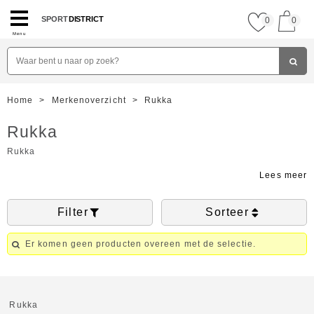
SPORT
DISTRICT
0
0
Menu
Home
>
Merkenoverzicht
>
Rukka
Rukka
Rukka
Filter
Sorteer
Er komen geen producten overeen met de selectie.
Rukka