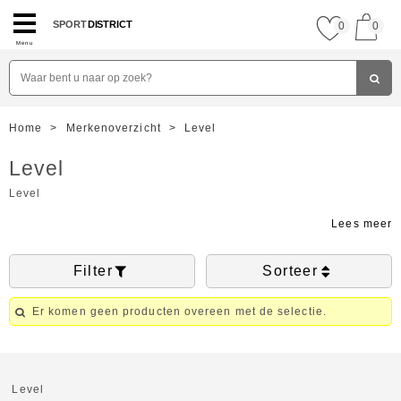
SPORT
DISTRICT
0
0
Menu
Home
>
Merkenoverzicht
>
Level
Level
Level
Filter
Sorteer
Er komen geen producten overeen met de selectie.
Level