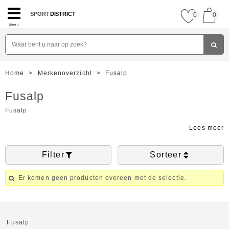
SPORT
DISTRICT
0
0
Menu
Home
>
Merkenoverzicht
>
Fusalp
Fusalp
Fusalp
Filter
Sorteer
Er komen geen producten overeen met de selectie.
Fusalp