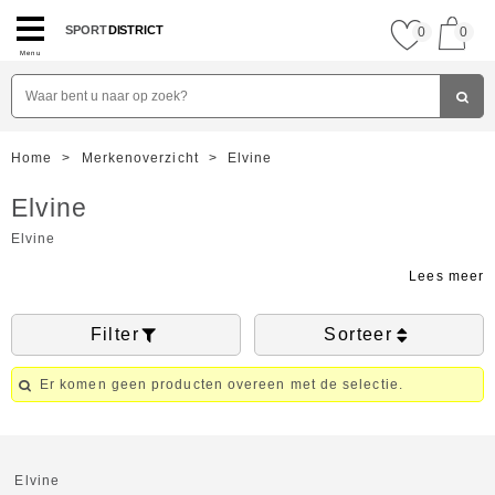
SPORT
DISTRICT
0
0
Menu
Home
>
Merkenoverzicht
>
Elvine
Elvine
Elvine
Filter
Sorteer
Er komen geen producten overeen met de selectie.
Elvine