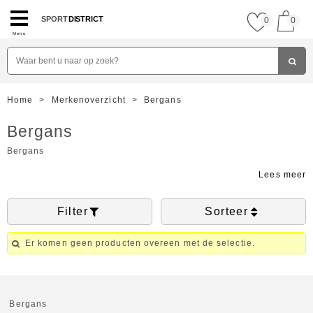
SPORT
DISTRICT
0
0
Menu
Home
>
Merkenoverzicht
>
Bergans
Bergans
Bergans
Filter
Sorteer
Er komen geen producten overeen met de selectie.
Bergans