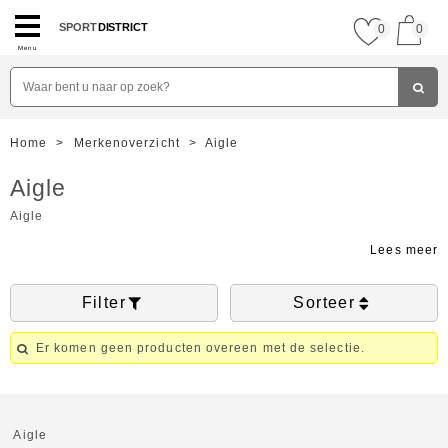
SPORT
DISTRICT
0
0
Menu
Home
>
Merkenoverzicht
>
Aigle
Aigle
Aigle
Filter
Sorteer
Er komen geen producten overeen met de selectie.
Aigle