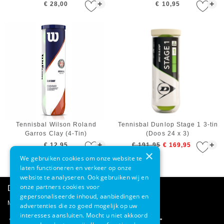
+
+
€ 28,00
€ 10,95
Tennisbal Wilson Roland
Tennisbal Dunlop Stage 1 3-tin
Garros Clay (4-Tin)
(Doos 24 x 3)
+
+
€ 12,95
€ 191,95
€ 169,95
×
We gebruiken cookies om onze website te
laten functioneren en verkeer op onze
website te analyseren. Ook gebruiken wij en
onze partners cookies voor
Direct advies
gepersonaliseerde inhoud, aanbiedingen en
Mail onze klantenservice
advertenties die zo goed mogelijk op uw
interesses aansluiten. Mocht u niet akkoord