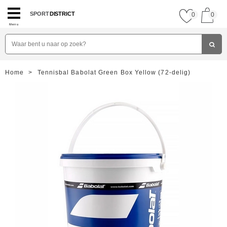
SPORT
DISTRICT
0
0
Menu
Home
>
Tennisbal Babolat Green Box Yellow (72-delig)