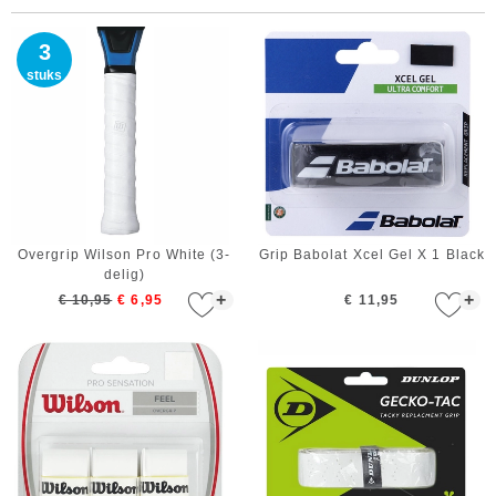
3
stuks
Overgrip Wilson Pro White (3-
Grip Babolat Xcel Gel X 1 Black
delig)
+
+
€ 10,95
€ 6,95
€ 11,95