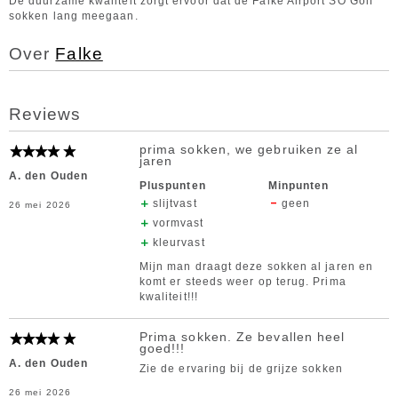
De duurzame kwaliteit zorgt ervoor dat de Falke Airport SO Golf
sokken lang meegaan.
Over
Falke
Reviews
prima sokken, we gebruiken ze al
jaren
A. den Ouden
Pluspunten
Minpunten
slijtvast
geen
26 mei 2026
vormvast
kleurvast
Mijn man draagt deze sokken al jaren en
komt er steeds weer op terug. Prima
kwaliteit!!!
Prima sokken. Ze bevallen heel
goed!!!
A. den Ouden
Zie de ervaring bij de grijze sokken
26 mei 2026