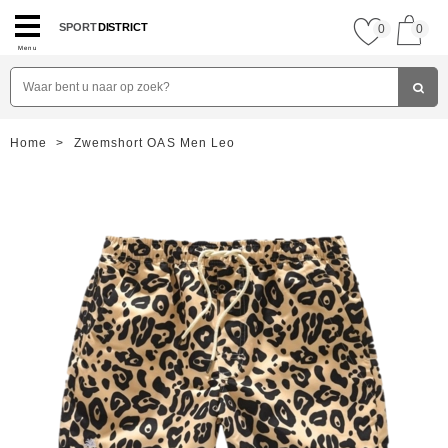
SPORT
DISTRICT
0
0
Menu
Home
>
Zwemshort OAS Men Leo