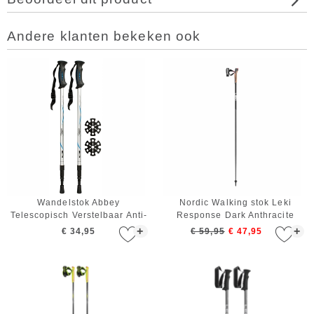
Andere klanten bekeken ook
Wandelstok Abbey
Nordic Walking stok Leki
Telescopisch Verstelbaar Anti-
Response Dark Anthracite
shock Zilver Blauw Zwart
Black White 120 cm
+
+
€ 34,95
€ 59,95
€ 47,95