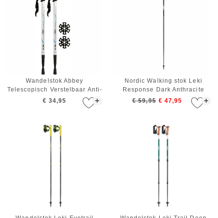
Wandelstok Abbey
Nordic Walking stok Leki
Telescopisch Verstelbaar Anti-
Response Dark Anthracite
shock Zilver Blauw Zwart
Black White 120 cm
+
+
€ 34,95
€ 59,95
€ 47,95