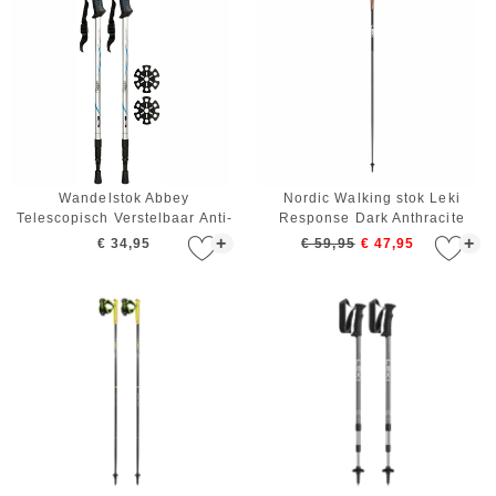
Wandelstok Abbey
Nordic Walking stok Leki
Telescopisch Verstelbaar Anti-
Response Dark Anthracite
shock Zilver Blauw Zwart
Black White 120 cm
+
+
€ 34,95
€ 59,95
€ 47,95