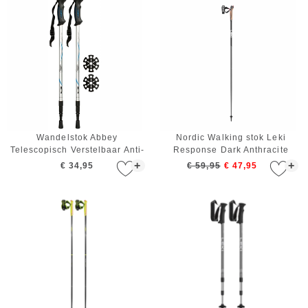
Wandelstok Abbey
Nordic Walking stok Leki
Telescopisch Verstelbaar Anti-
Response Dark Anthracite
shock Zilver Blauw Zwart
Black White 120 cm
+
+
€ 34,95
€ 59,95
€ 47,95