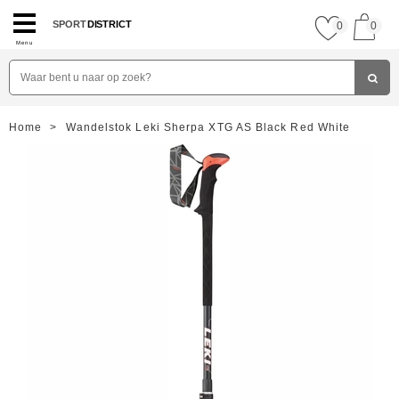
SPORT
DISTRICT
0
0
Menu
Home
>
Wandelstok Leki Sherpa XTG AS Black Red White