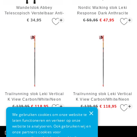
Wandelstok Abbey
Nordic Walking stok Leki
Telescopisch Verstelbaar Anti-
Response Dark Anthracite
shock Zilver Blauw Zwart
Black White 120 cm
+
+
€ 34,95
€ 59,95
€ 47,95
Trailrunning stok Leki Vertical
Trailrunning stok Leki Vertical
K View Carbon/White/Neon
K View Carbon/White/Neon
Red - 130 cm
Red - 125 cm
+
+
€ 139,95
€ 118,95
€ 139,95
€ 118,95
×
We gebruiken cookies om onze website te
laten functioneren en verkeer op onze
website te analyseren. Ook gebruiken wij en
onze partners cookies voor
Direct advies