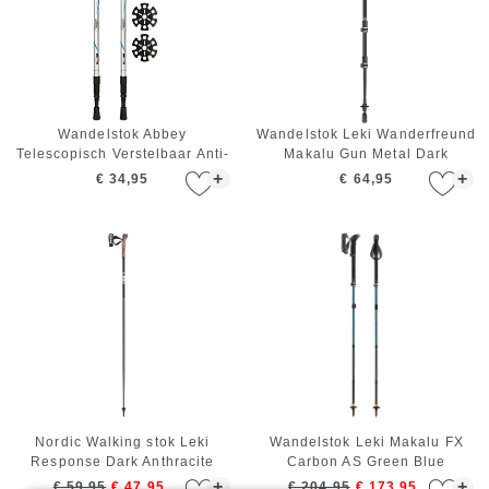
Wandelstok Abbey
Wandelstok Leki Wanderfreund
Telescopisch Verstelbaar Anti-
Makalu Gun Metal Dark
shock Zilver Blauw Zwart
Anthracite Copper 63/120 cm
+
+
€ 34,95
€ 64,95
Nordic Walking stok Leki
Wandelstok Leki Makalu FX
Response Dark Anthracite
Carbon AS Green Blue
Black White 120 cm
Light/Green Blue Dark - 110 /
+
+
€ 59,95
€ 47,95
€ 204,95
€ 173,95