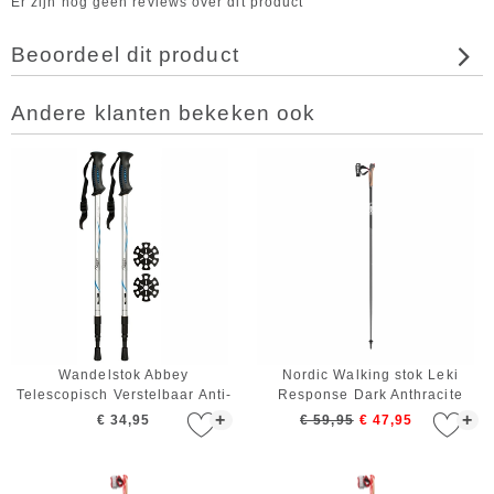
Er zijn nog geen reviews over dit product
Beoordeel dit product
Andere klanten bekeken ook
Wandelstok Abbey
Nordic Walking stok Leki
Telescopisch Verstelbaar Anti-
Response Dark Anthracite
shock Zilver Blauw Zwart
Black White 120 cm
+
+
€ 34,95
€ 59,95
€ 47,95