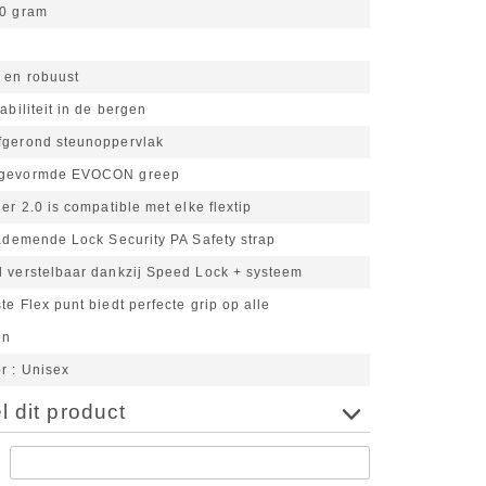
0 gram
 en robuust
abiliteit in de bergen
fgerond steunoppervlak
 gevormde EVOCON greep
ler 2.0 is compatible met elke flextip
 ademende Lock Security PA Safety strap
l verstelbaar dankzij Speed Lock + systeem
te Flex punt biedt perfecte grip op alle
en
or
Unisex
 dit product