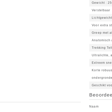
Gewicht
25
Verstelbaar
Lichtgewicht
Voor extra st
Greep met a
Anatomisch
Trekking Tel
Ultralichte,
Extreem sne
Korte robuus
ondergrond
Geschikt vo
Beoordeel
Naam