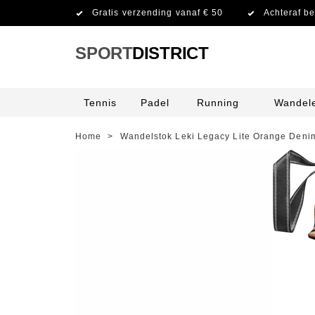
Gratis verzending vanaf € 50
Achteraf be
SPORT
DISTRICT
Tennis
Padel
Running
Wandel
Home
>
Wandelstok Leki Legacy Lite Orange Denim