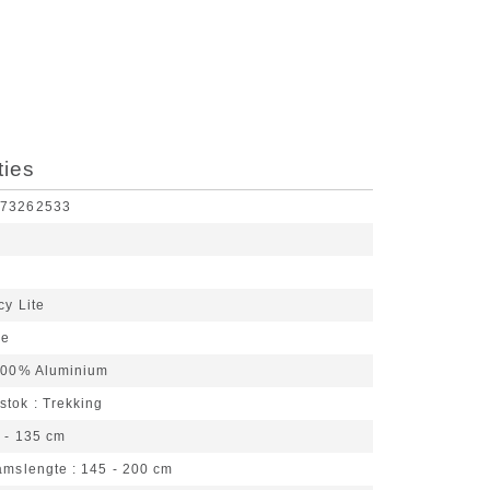
ties
173262533
cy Lite
je
00% Aluminium
stok
Trekking
 - 135 cm
aamslengte
145 - 200 cm