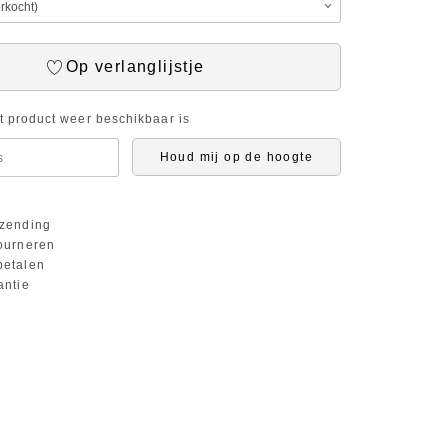
Op verlanglijstje
it product weer beschikbaar is
Houd mij op de hoogte
zending
ourneren
etalen
antie