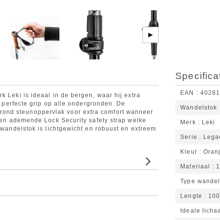
▶
Specifica
EAN
4028
k Leki is ideaal in de bergen, waar hij extra
dt perfecte grip op alle ondergronden. De
Wandelstok
ond steunoppervlak voor extra comfort wanneer
e en ademende Lock Security safety strap welke
Merk
Leki
e wandelstok is lichtgewicht en robuust en extreem
Serie
Lega
Kleur
Oran
Materiaal
1
Type wandel
Lengte
100
Ideale lich