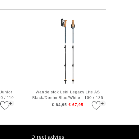
Junior
Wandelstok Leki Legacy Lite AS
0 / 110
Black/Denim Blue/White - 100 / 135
+
+
cm
€ 84,95
€ 67,95
Direct advies