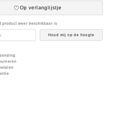
Op verlanglijstje
it product weer beschikbaar is
Houd mij op de hoogte
zending
ourneren
etalen
antie