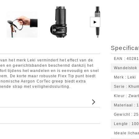
▶
Specifica
EAN
4028
van het merk Leki vermindert het effect van de
ten en gewrichtsbanden beschermd dankzij het
Wandelstok
rt tijdens het wandelen en is eenvoudig en snel
eem. De korte maar robuuste Flex Tip punt biedt
Merk
Leki
gonomische Aergon CorTec greep biedt extra
mende strap met veiligheidssluiting.
Serie
Khum
Kleur
Zwar
Materiaal
1
Gewicht
25
Lengte
100
Ideale lich