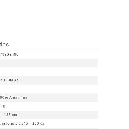
ties
173262496
bu Lite AS
t
00% Aluminium
3 g
 - 135 cm
aamslengte
145 - 200 cm