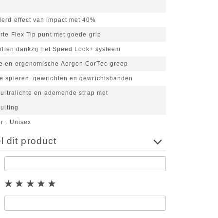
erd effect van impact met 40%
rte Flex Tip punt met goede grip
tellen dankzij het Speed Lock+ systeem
e en ergonomische Aergon CorTec-greep
e spieren, gewrichten en gewrichtsbanden
 ultralichte en ademende strap met
luiting
or
Unisex
 dit product