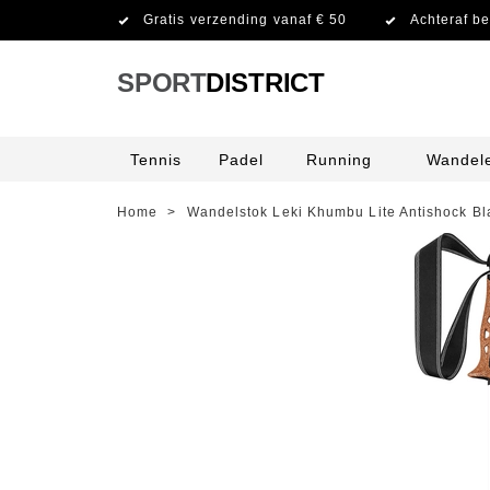
Gratis verzending vanaf € 50
Achteraf be
SPORT
DISTRICT
Tennis
Padel
Running
Wandel
Home
>
Wandelstok Leki Khumbu Lite Antishock Bla