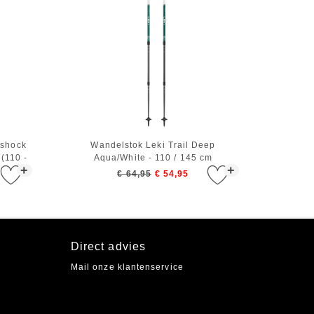
ishock
Wandelstok Leki Trail Deep
(110 -
Aqua/White - 110 / 145 cm
+
+
€ 64,95
€ 54,95
Direct advies
Mail onze klantenservice