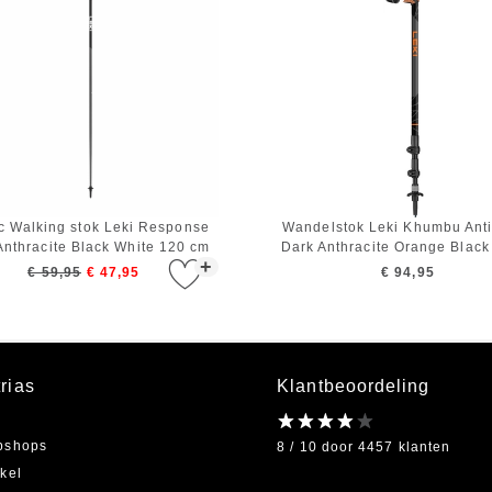
c Walking stok Leki Response
Wandelstok Leki Khumbu Ant
Anthracite Black White 120 cm
Dark Anthracite Orange Black 
+
145 cm)
€ 59,95
€ 47,95
€ 94,95
rias
Klantbeoordeling
bshops
8 / 10 door 4457 klanten
kel