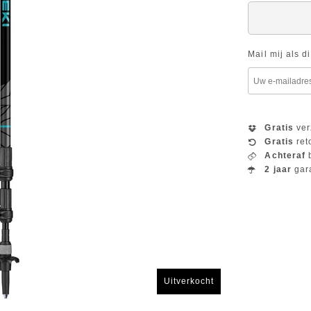
Mail mij als d
Gratis
ver
Gratis
ret
Achteraf
b
2 jaar
gar
Uitverkocht