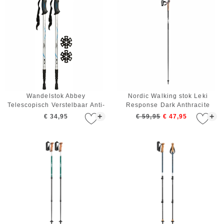
Wandelstok Abbey
Nordic Walking stok Leki
Telescopisch Verstelbaar Anti-
Response Dark Anthracite
shock Zilver Blauw Zwart
Black White 120 cm
+
+
€ 34,95
€ 59,95
€ 47,95