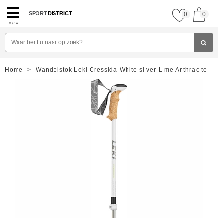
SPORT
DISTRICT
0
0
Menu
Home
>
Wandelstok Leki Cressida White silver Lime Anthracite