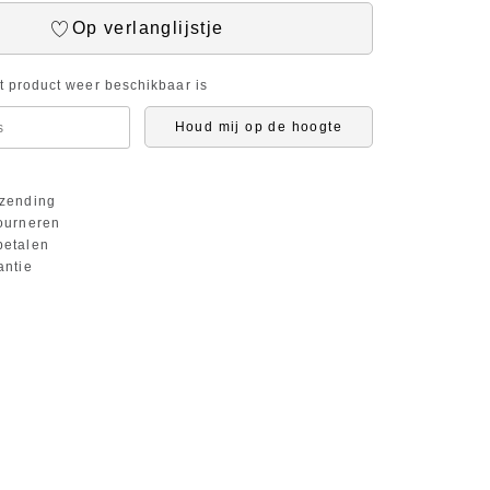
Op verlanglijstje
it product weer beschikbaar is
Houd mij op de hoogte
zending
ourneren
etalen
antie