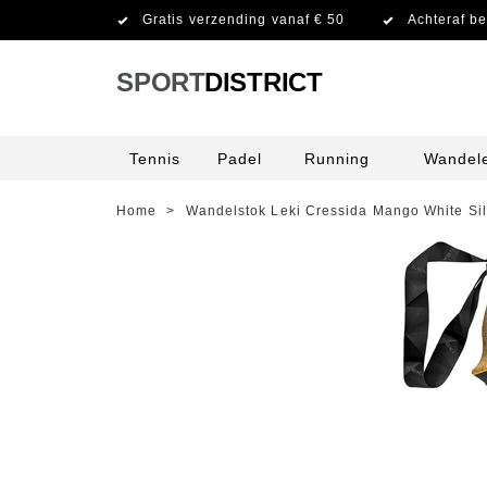
Gratis verzending vanaf € 50
Achteraf be
SPORT
DISTRICT
Tennis
Padel
Running
Wandel
Home
>
Wandelstok Leki Cressida Mango White Sil