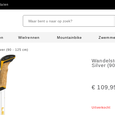
talen
en
Wielrennen
Mountainbike
Zwemm
ver (90 - 125 cm)
Wandelst
Silver (9
€ 109,9
Uitverkocht