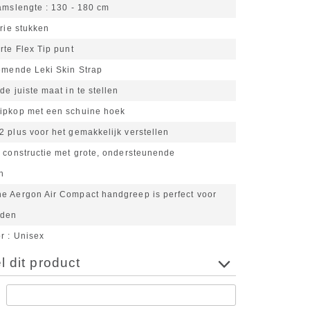
aamslengte
130 - 180 cm
drie stukken
rte Flex Tip punt
demende Leki Skin Strap
de juiste maat in te stellen
ipkop met een schuine hoek
 plus voor het gemakkelijk verstellen
 constructie met grote, ondersteunende
n
e Aergon Air Compact handgreep is perfect voor
nden
or
Unisex
 dit product