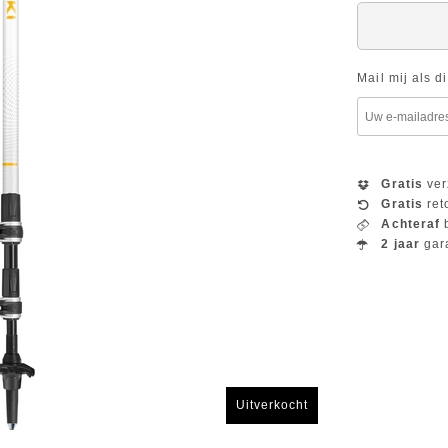
Mail mij als d
Gratis
ver
Gratis
ret
Achteraf
b
2 jaar
gar
Uitverkocht