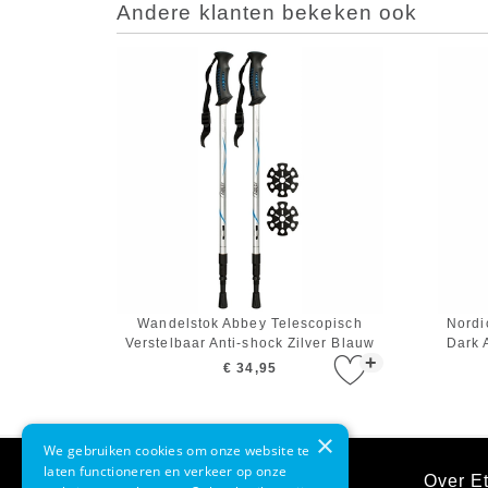
Andere klanten bekeken ook
Wandelstok Abbey Telescopisch
Nordi
Verstelbaar Anti-shock Zilver Blauw
Dark 
+
Zwart
€ 34,95
×
We gebruiken cookies om onze website te
laten functioneren en verkeer op onze
Klantenservice
Over Et