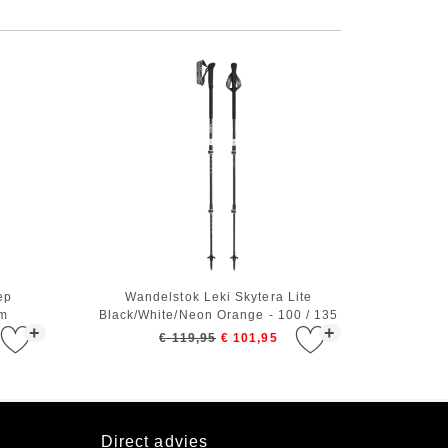
ep
Wandelstok Leki Skytera Lite
cm
Black/White/Neon Orange - 100 / 135
+
+
cm
€ 119,95
€ 101,95
Direct advies