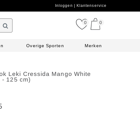
Inloggen
Klantenservice
0
0
en
Overige Sporten
Merken
ok Leki Cressida Mango White
0 - 125 cm)
5