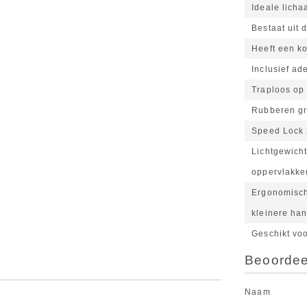
Ideale lich
Bestaat uit 
Heeft een ko
Inclusief a
Traploos op 
Rubberen gr
Speed Lock 2
Lichtgewicht
oppervlakke
Ergonomisch
kleinere ha
Geschikt vo
Beoordeel
Naam