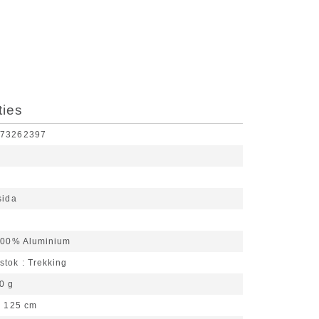
ties
173262397
sida
00% Aluminium
stok
Trekking
0 g
- 125 cm