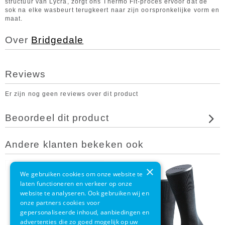
structuur van Lycra, zorgt ons Thermo Fit-proces ervoor dat de
sok na elke wasbeurt terugkeert naar zijn oorspronkelijke vorm en
maat.
Over
Bridgedale
Reviews
Er zijn nog geen reviews over dit product
Beoordeel dit product
Andere klanten bekeken ook
×
We gebruiken cookies om onze website te
laten functioneren en verkeer op onze
website te analyseren. Ook gebruiken wij en
onze partners cookies voor
gepersonaliseerde inhoud, aanbiedingen en
advertenties die zo goed mogelijk op uw