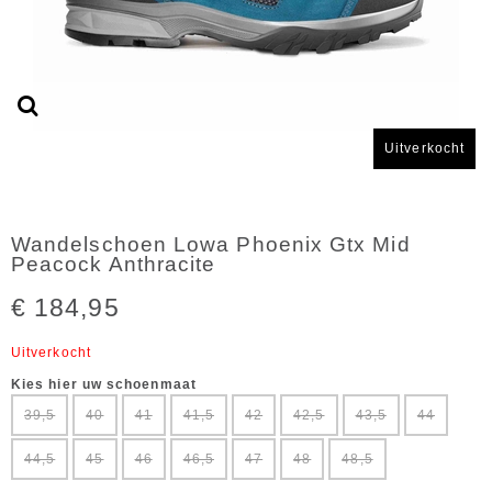
Uitverkocht
Wandelschoen Lowa Phoenix Gtx Mid
Peacock Anthracite
€ 184,95
Uitverkocht
Kies hier uw schoenmaat
39,5
40
41
41,5
42
42,5
43,5
44
44,5
45
46
46,5
47
48
48,5