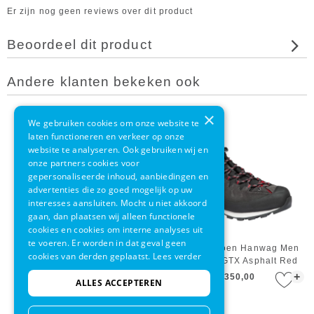
Er zijn nog geen reviews over dit product
Beoordeel dit product
Andere klanten bekeken ook
×
We gebruiken cookies om onze website te
laten functioneren en verkeer op onze
website te analyseren. Ook gebruiken wij en
onze partners cookies voor
gepersonaliseerde inhoud, aanbiedingen en
advertenties die zo goed mogelijk op uw
interesses aansluiten. Mocht u niet akkoord
gaan, dan plaatsen wij alleen functionele
cookies en cookies om interne analyses uit
te voeren. Er worden in dat geval geen
Wandelschoen Keen Men
Wandelschoen Hanwag Men
cookies van derden geplaatst.
Lees verder
Zionic Wp Dark Forest Black
Makra Pro GTX Asphalt Red
+
+
€ 170,00
€ 350,00
ALLES ACCEPTEREN