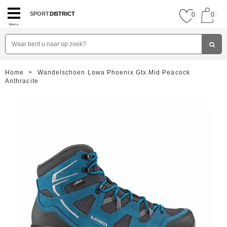
SPORT
DISTRICT
0
0
Menu
Home
>
Wandelschoen Lowa Phoenix Gtx Mid Peacock
Anthracite