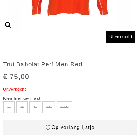
Uitverkocht
Trui Babolat Perf Men Red
€ 75,00
Uitverkocht
Kies hier uw maat
S
M
L
XL
XXL
Op verlanglijstje