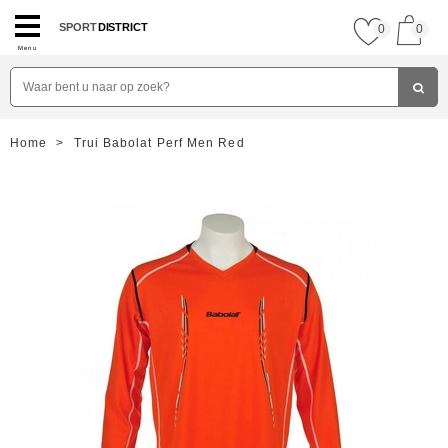
SPORT
DISTRICT
0
0
Menu
Home
>
Trui Babolat Perf Men Red