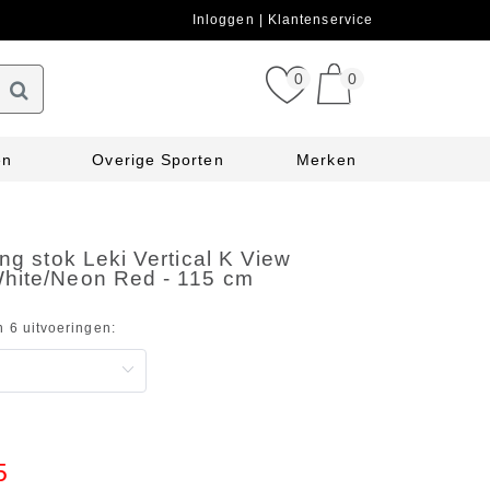
Inloggen
Klantenservice
0
0
en
Overige Sporten
Merken
ing stok Leki Vertical K View
hite/Neon Red - 115 cm
n 6 uitvoeringen:
5