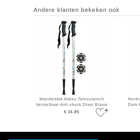
Andere klanten bekeken ook
Wandelstok Abbey Telescopisch
Nordi
Verstelbaar Anti-shock Zilver Blauw
Dark 
+
Zwart
€ 34,95