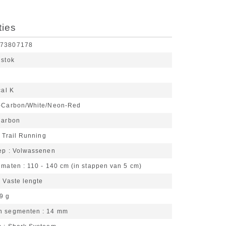
ties
173807178
 stok
cal K
-Carbon/White/Neon-Red
Carbon
Trail Running
ep
Volwassenen
e maten
110 - 140 cm (in stappen van 5 cm)
Vaste lengte
9 g
n segmenten
14 mm