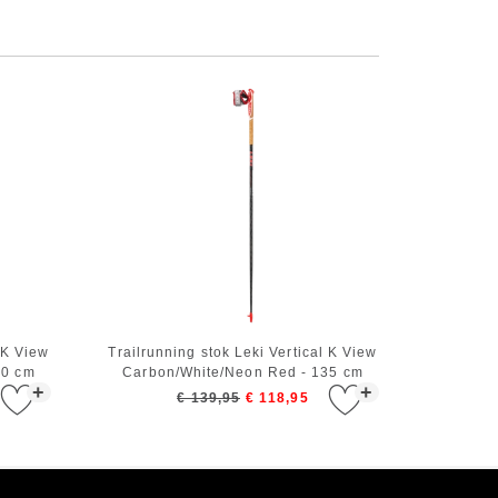
 K View
Trailrunning stok Leki Vertical K View
30 cm
Carbon/White/Neon Red - 135 cm
+
+
€ 139,95
€ 118,95