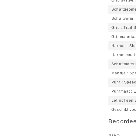
Grip systee
Schaftgeome
Schaftvorm
Grip
Trail 
Gripmateria
Harnas
Sha
Harnasmaat
Schaftmater
Mandje
Sp
Punt
Speed
Puntmaat
E
Let op! één 
Geschikt vo
Beoordeel
Naam