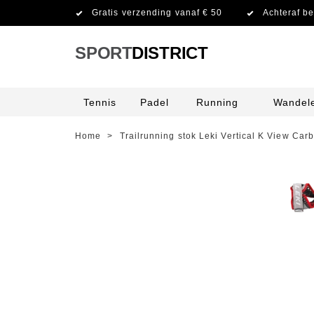
Gratis verzending vanaf € 50
Achteraf be
SPORT
DISTRICT
Tennis
Padel
Running
Wandel
Home
>
Trailrunning stok Leki Vertical K View Ca