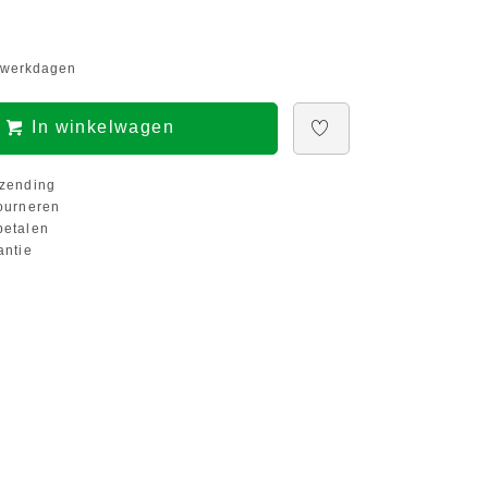
5 werkdagen
In winkelwagen
zending
ourneren
etalen
antie