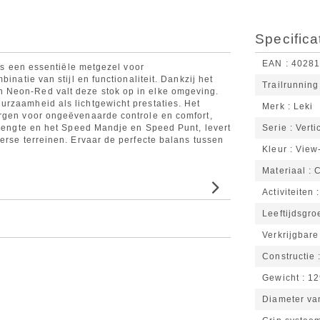
Specifica
EAN
4028
 is een essentiële metgezel voor
inatie van stijl en functionaliteit. Dankzij het
Trailrunning
 Neon-Red valt deze stok op in elke omgeving.
rzaamheid als lichtgewicht prestaties. Het
Merk
Leki
orgen voor ongeëvenaarde controle en comfort,
e lengte en het Speed Mandje en Speed Punt, levert
Serie
Verti
erse terreinen. Ervaar de perfecte balans tussen
Kleur
View
Materiaal
Activiteiten
Leeftijdsgro
Verkrijgbar
Constructie
Gewicht
12
Diameter va