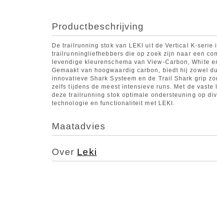
Productbeschrijving
De trailrunning stok van LEKI uit de Vertical K-serie
trailrunningliefhebbers die op zoek zijn naar een comb
levendige kleurenschema van View-Carbon, White en
Gemaakt van hoogwaardig carbon, biedt hij zowel duu
innovatieve Shark Systeem en de Trail Shark grip z
zelfs tijdens de meest intensieve runs. Met de vast
deze trailrunning stok optimale ondersteuning op div
technologie en functionaliteit met LEKI.
Maatadvies
Over
Leki