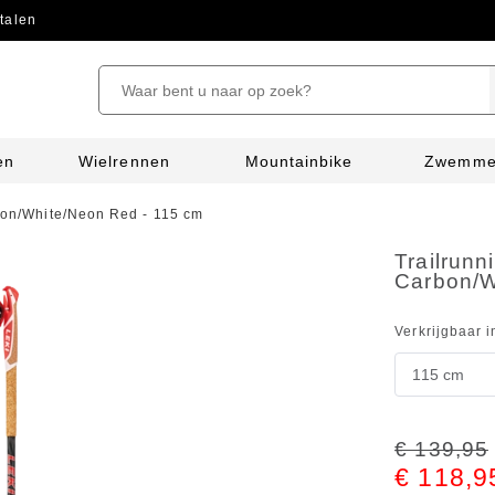
talen
en
Wielrennen
Mountainbike
Zwemm
rbon/White/Neon Red - 115 cm
Trailrunn
Carbon/W
Verkrijgbaar i
€ 139,95
€ 118,9