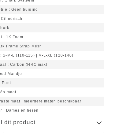
m
Shark Systeem
trie
Geen buiging
Cilindrisch
Shark
al
1K Foam
rk Frame Strap Mesh
S-M-L (110-115) | M-L-XL (120-140)
iaal
Carbon (HRC max)
eed Mandje
 Punt
én maat
vaste maat
meerdere maten beschikbaar
or
Dames en heren
 dit product