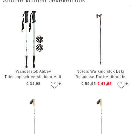
Andere klanten bekeken ook
Wandelstok Abbey
Nordic Walking stok Leki
Telescopisch Verstelbaar Anti-
Response Dark Anthracite
shock Zilver Blauw Zwart
Black White 120 cm
+
+
€ 34,95
€ 59,95
€ 47,95