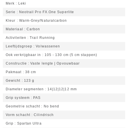
Merk
Leki
Serie
Neotrail Pro FX.One Superlite
Kleur
Warm-Grey/Naturalcarbon
Materiaal
Carbon
Activiteiten
Trail Running
Leeftijdsgroep
Volwassenen
Ook verkrijgbaar in
105 - 130 cm (5 cm stappen)
Constructie
Vaste lengte | Opvouwbaar
Pakmaat
38 cm
Gewicht
123 g
Diameter segmenten
14|12|12|12 mm
Grip systeem
PAS
Geometrie schacht
No bend
Vorm schacht
Cilindrisch
Grip
Spartan Ultra