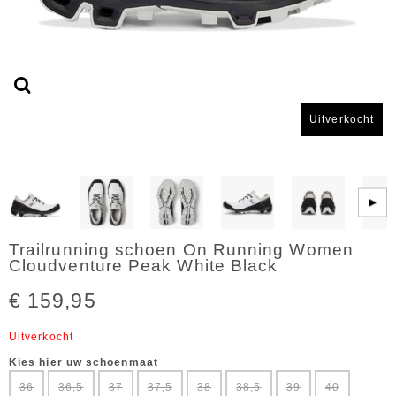
Uitverkocht
▶
Trailrunning schoen On Running Women
Cloudventure Peak White Black
€ 159,95
Uitverkocht
Kies hier uw schoenmaat
36
36,5
37
37,5
38
38,5
39
40