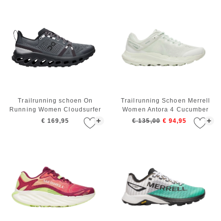
Trailrunning schoen On
Trailrunning Schoen Merrell
Running Women Cloudsurfer
Women Antora 4 Cucumber
Trail Eclipse Black
+
+
€ 169,95
€ 135,00
€ 94,95