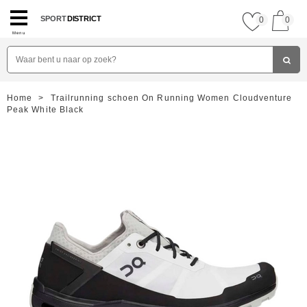
SPORT
DISTRICT
0
0
Menu
Home
>
Trailrunning schoen On Running Women Cloudventure
Peak White Black