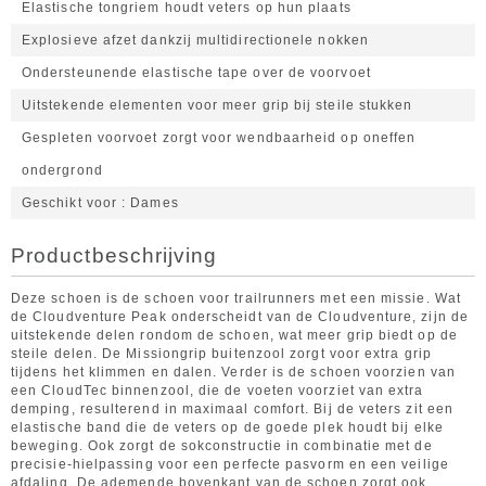
Elastische tongriem houdt veters op hun plaats
Explosieve afzet dankzij multidirectionele nokken
Ondersteunende elastische tape over de voorvoet
Uitstekende elementen voor meer grip bij steile stukken
Gespleten voorvoet zorgt voor wendbaarheid op oneffen
ondergrond
Geschikt voor
Dames
Productbeschrijving
Deze schoen is de schoen voor trailrunners met een missie. Wat
de Cloudventure Peak onderscheidt van de Cloudventure, zijn de
uitstekende delen rondom de schoen, wat meer grip biedt op de
steile delen. De Missiongrip buitenzool zorgt voor extra grip
tijdens het klimmen en dalen. Verder is de schoen voorzien van
een CloudTec binnenzool, die de voeten voorziet van extra
demping, resulterend in maximaal comfort. Bij de veters zit een
elastische band die de veters op de goede plek houdt bij elke
beweging. Ook zorgt de sokconstructie in combinatie met de
precisie-hielpassing voor een perfecte pasvorm en een veilige
afdaling. De ademende bovenkant van de schoen zorgt ook