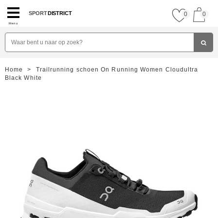
SPORT
DISTRICT
0
0
Menu
Home
>
Trailrunning schoen On Running Women Cloudultra
Black White