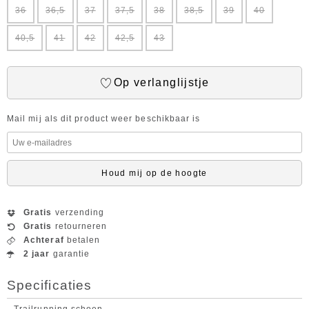
36
36,5
37
37,5
38
38,5
39
40
40,5
41
42
42,5
43
Op verlanglijstje
Mail mij als dit product weer beschikbaar is
Houd mij op de hoogte
Gratis
verzending
Gratis
retourneren
Achteraf
betalen
2 jaar
garantie
Specificaties