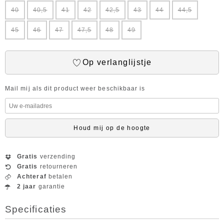
40
40,5
41
42
42,5
43
44
44,5
45
46
47
47,5
48
49
Op verlanglijstje
Mail mij als dit product weer beschikbaar is
Houd mij op de hoogte
Gratis
verzending
Gratis
retourneren
Achteraf
betalen
2 jaar
garantie
Specificaties