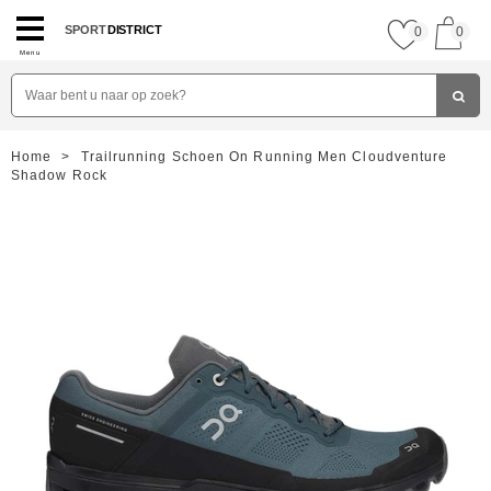
SPORT
DISTRICT
0
0
Menu
Home
>
Trailrunning Schoen On Running Men Cloudventure
Shadow Rock