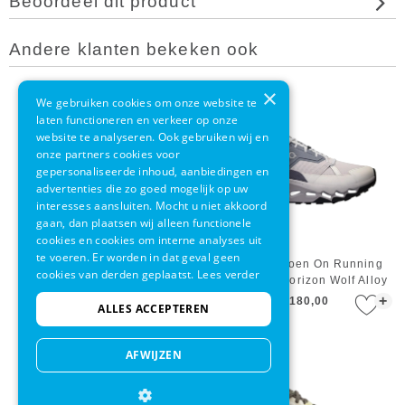
Beoordeel dit product
Andere klanten bekeken ook
×
We gebruiken cookies om onze website te
laten functioneren en verkeer op onze
website te analyseren. Ook gebruiken wij en
onze partners cookies voor
gepersonaliseerde inhoud, aanbiedingen en
advertenties die zo goed mogelijk op uw
interesses aansluiten. Mocht u niet akkoord
gaan, dan plaatsen wij alleen functionele
cookies en cookies om interne analyses uit
te voeren. Er worden in dat geval geen
Wandelschoen Keen Men
Wandelschoen On Running
cookies van derden geplaatst.
Lees verder
Zionic Wp Dark Forest Black
Men Cloudhorizon Wolf Alloy
+
+
€ 170,00
€ 180,00
ALLES ACCEPTEREN
AFWIJZEN