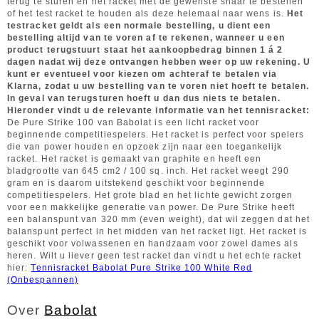
terug te sturen en het racket met de gewenste snaar te bestellen
of het test racket te houden als deze helemaal naar wens is.
Het
testracket geldt als een normale bestelling, u dient een
bestelling altijd van te voren af te rekenen, wanneer u een
product terugstuurt staat het aankoopbedrag binnen 1 á 2
dagen nadat wij deze ontvangen hebben weer op uw rekening. U
kunt er eventueel voor kiezen om achteraf te betalen via
Klarna, zodat u uw bestelling van te voren niet hoeft te betalen.
In geval van terugsturen hoeft u dan dus niets te betalen.
Hieronder vindt u de relevante informatie van het tennisracket:
De Pure Strike 100 van Babolat is een licht racket voor
beginnende competitiespelers. Het racket is perfect voor spelers
die van power houden en opzoek zijn naar een toegankelijk
racket. Het racket is gemaakt van graphite en heeft een
bladgrootte van 645 cm2 / 100 sq. inch. Het racket weegt 290
gram en is daarom uitstekend geschikt voor beginnende
competitiespelers. Het grote blad en het lichte gewicht zorgen
voor een makkelijke generatie van power. De Pure Strike heeft
een balanspunt van 320 mm (even weight), dat wil zeggen dat het
balanspunt perfect in het midden van het racket ligt. Het racket is
geschikt voor volwassenen en handzaam voor zowel dames als
heren. Wilt u liever geen test racket dan vindt u het echte racket
hier:
Tennisracket Babolat Pure Strike 100 White Red
(Onbespannen)
Over
Babolat