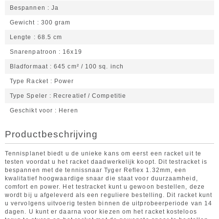
Bespannen
Ja
Gewicht
300 gram
Lengte
68.5 cm
Snarenpatroon
16x19
Bladformaat
645 cm² / 100 sq. inch
Type Racket
Power
Type Speler
Recreatief / Competitie
Geschikt voor
Heren
Productbeschrijving
Tennisplanet biedt u de unieke kans om eerst een racket uit te
testen voordat u het racket daadwerkelijk koopt. Dit testracket is
bespannen met de tennissnaar Tyger Reflex 1.32mm, een
kwalitatief hoogwaardige snaar die staat voor duurzaamheid,
comfort en power. Het testracket kunt u gewoon bestellen, deze
wordt bij u afgeleverd als een reguliere bestelling. Dit racket kunt
u vervolgens uitvoerig testen binnen de uitprobeerperiode van 14
dagen. U kunt er daarna voor kiezen om het racket kosteloos