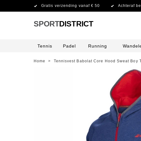
Gratis verzending vanaf € 50
Achteraf be
SPORT
DISTRICT
Tennis
Padel
Running
Wandel
Home
>
Tennisvest Babolat Core Hood Sweat Boy T