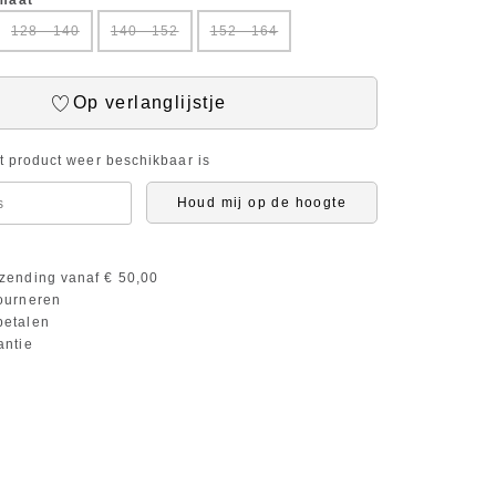
 maat
128 - 140
140 - 152
152 - 164
Op verlanglijstje
it product weer beschikbaar is
Houd mij op de hoogte
zending vanaf € 50,00
ourneren
etalen
antie