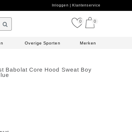
Inloggen
Klantenservice
0
0
en
Overige Sporten
Merken
st Babolat Core Hood Sweat Boy
Blue