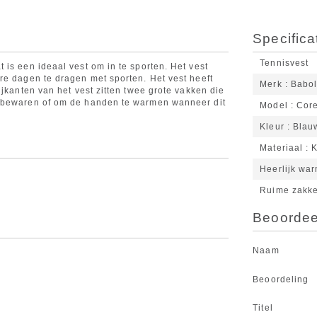
Specifica
Tennisvest
is een ideaal vest om in te sporten. Het vest
re dagen te dragen met sporten. Het vest heeft
Merk
Babol
ijkanten van het vest zitten twee grote vakken die
e bewaren of om de handen te warmen wanneer dit
Model
Cor
Kleur
Blau
Materiaal
K
Heerlijk wa
Ruime zakk
Beoordeel
Naam
Beoordeling
Titel