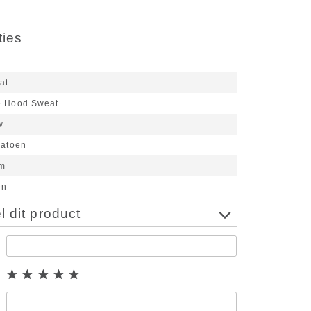
ties
at
e Hood Sweat
w
atoen
rm
en
 dit product