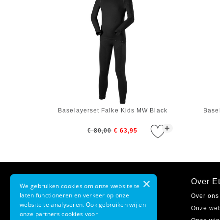
Baselayerset Falke Kids MW Black
Base
+
€ 80,00
€ 63,95
×
Klantenservice
Over Et
We gebruiken cookies om onze website te
laten functioneren en verkeer op onze
Contact
Over ons
website te analyseren. Ook gebruiken wij en
Verzending & bezorgen
Onze we
onze partners cookies voor