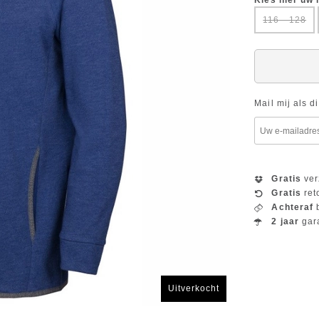
Kies hier uw
116 - 128
Mail mij als d
Gratis
ver
Gratis
ret
Achteraf
b
2 jaar
gar
Uitverkocht