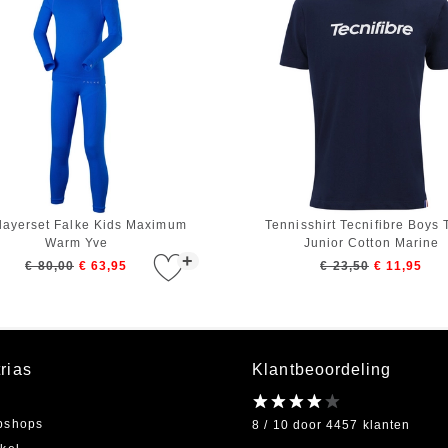
layerset Falke Kids Maximum
Tennisshirt Tecnifibre Boys
Warm Yve
Junior Cotton Marine
+
€ 80,00
€ 63,95
€ 23,50
€ 11,95
rias
Klantbeoordeling
bshops
8 / 10 door 4457 klanten