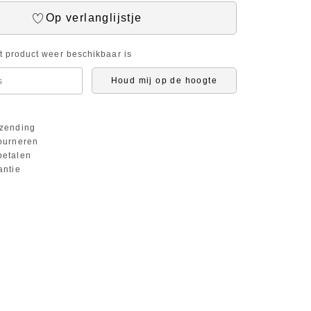
Op verlanglijstje
it product weer beschikbaar is
Houd mij op de hoogte
zending
ourneren
etalen
antie