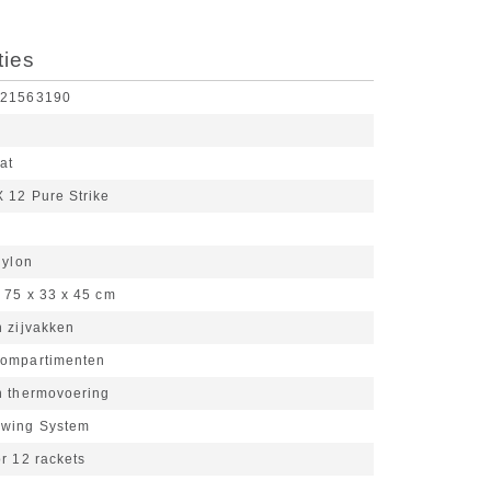
ties
921563190
at
 12 Pure Strike
ylon
75 x 33 x 45 cm
n zijvakken
compartimenten
n thermovoering
Swing System
r 12 rackets