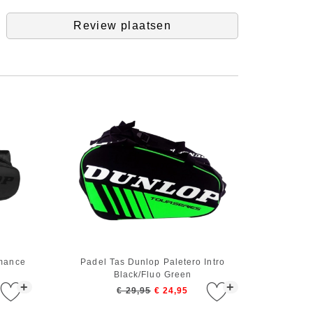
Review plaatsen
rmance
Padel Tas Dunlop Paletero Intro
Black/Fluo Green
+
+
€ 29,95
€ 24,95