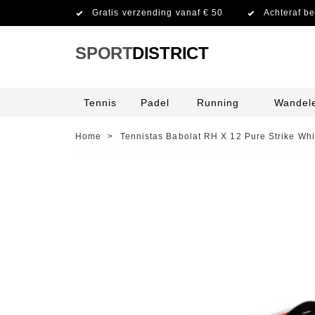
Gratis verzending vanaf € 50
Achteraf be
SPORT
DISTRICT
Tennis
Padel
Running
Wandel
Home
>
Tennistas Babolat RH X 12 Pure Strike Whi