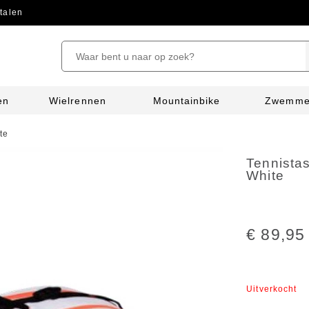
talen
en
Wielrennen
Mountainbike
Zwemm
te
Tennistas
White
€ 89,95
Uitverkocht