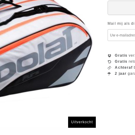
Mail mij als d
Gratis
ver
Gratis
ret
Achteraf
b
2 jaar
gar
Uitverkocht