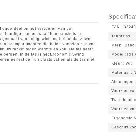
Specifica
EAN
3324
l onderdeel bij het vervoeren van uw
en handige manier twaalf tennisrackets te
Tennistas
is gemaakt van lichtgewicht materiaal dat zowel
 hoofdcompartimenten die beide voorzien zijn van
Merk
Babol
t uw racket tegen warmte en kou. De tas heeft
e bergen. In de tas is het Ergonomic Swing
Model
RH X
emen perfect op hun plaats vallen als de tas niet
Kleur
Wit
Materiaal
N
Afmetingen
Voorzien va
Twee hoofd
Voorzien va
Ergonomic 
Geschikt voo