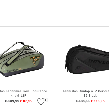
tas Tecnifibre Tour Endurance
Tennistas Dunlop ATP Perfo
Khaki 12R
12 Black
+
€ 109,99
€ 87,95
€ 139,99
€ 118,95