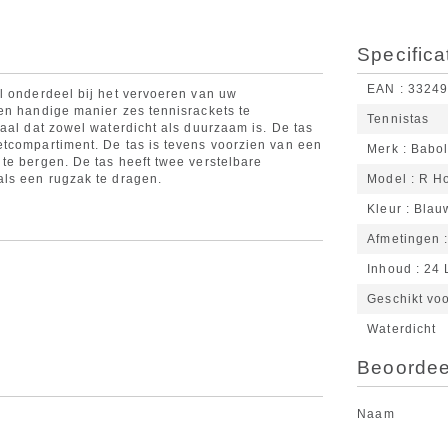
Specifica
EAN
3324
l onderdeel bij het vervoeren van uw
en handige manier zes tennisrackets te
Tennistas
aal dat zowel waterdicht als duurzaam is. De tas
etcompartiment. De tas is tevens voorzien van een
Merk
Babol
te bergen. De tas heeft twee verstelbare
als een rugzak te dragen.
Model
R Ho
Kleur
Blau
Afmetingen
Inhoud
24 
Geschikt voo
Waterdicht
Beoordeel
Naam