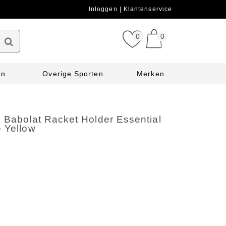
Inloggen
Klantenservice
0
0
en
Overige Sporten
Merken
 Babolat Racket Holder Essential
e Yellow