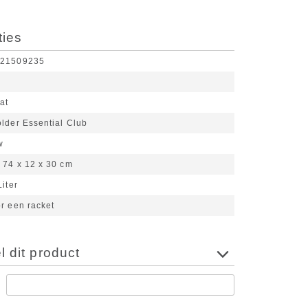
ties
921509235
at
lder Essential Club
w
74 x 12 x 30 cm
Liter
r een racket
 dit product