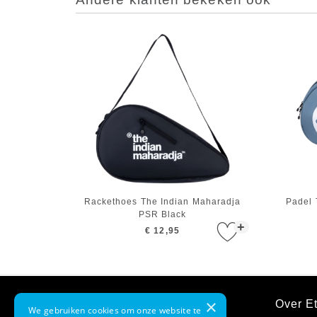
Rackethoes The Indian Maharadja
Padel 
PSR Black
+
€ 12,95
×
Klantenservice
Over Et
We gebruiken cookies om onze website te