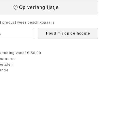
Op verlanglijstje
it product weer beschikbaar is
Houd mij op de hoogte
zending vanaf € 50,00
ourneren
etalen
antie