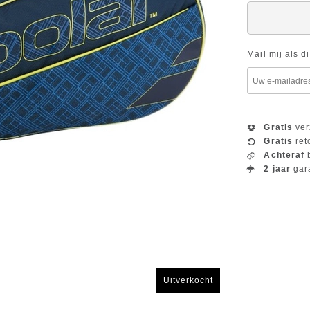
Mail mij als d
Gratis
ver
Gratis
ret
Achteraf
b
2 jaar
gar
Uitverkocht