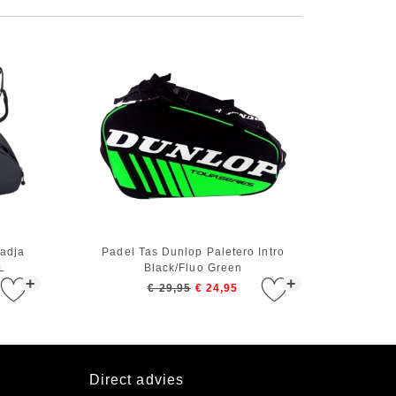
radja
Padel Tas Dunlop Paletero Intro
L
Black/Fluo Green
+
+
€ 29,95
€ 24,95
Direct advies