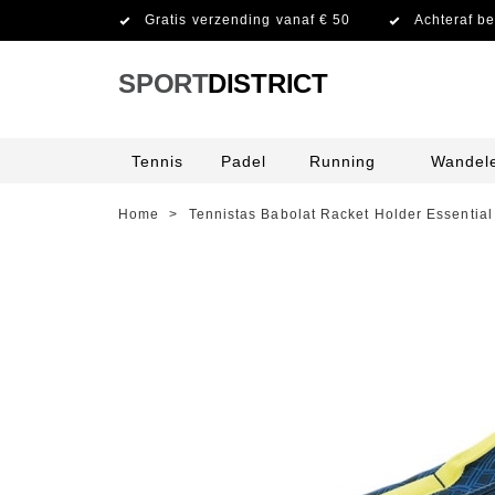
Gratis verzending vanaf € 50
Achteraf be
SPORT
DISTRICT
Tennis
Padel
Running
Wandel
Home
>
Tennistas Babolat Racket Holder Essential