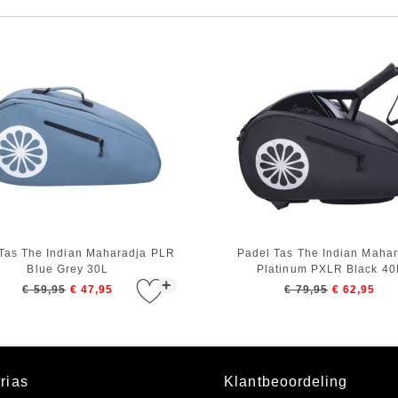
Tas The Indian Maharadja PLR
Padel Tas The Indian Maha
Blue Grey 30L
Platinum PXLR Black 40
+
€ 59,95
€ 47,95
€ 79,95
€ 62,95
rias
Klantbeoordeling