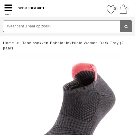
SPORT
DISTRICT
0
0
Menu
Home
>
Tennissokken Babolat Invisible Women Dark Grey (2
paar)