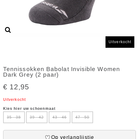
Uitverkocht
Tennissokken Babolat Invisible Women
Dark Grey (2 paar)
€ 12,95
Uitverkocht
Kies hier uw schoenmaat
35 - 38
39 - 42
43 - 46
47 - 50
Op verlanglijstje