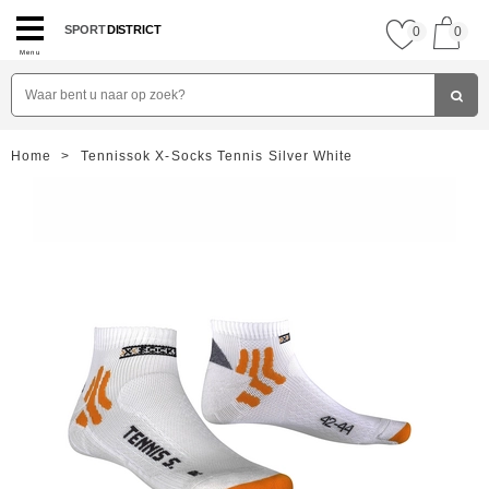
SPORT
DISTRICT
0
0
Menu
Home
>
Tennissok X-Socks Tennis Silver White