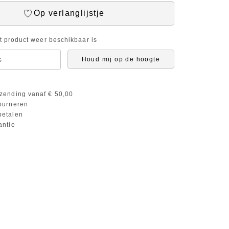
Op verlanglijstje
it product weer beschikbaar is
Houd mij op de hoogte
zending vanaf € 50,00
ourneren
etalen
antie