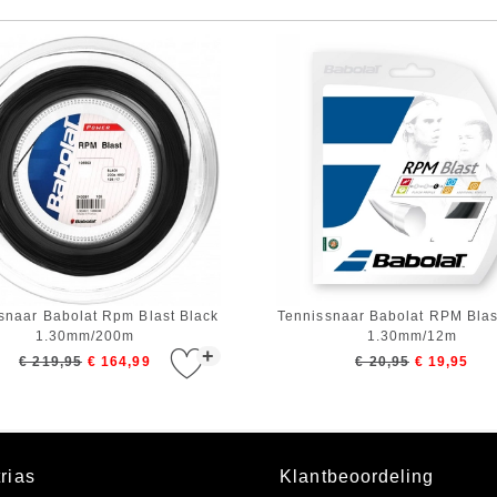
snaar Babolat Rpm Blast Black
Tennissnaar Babolat RPM Blas
1.30mm/200m
1.30mm/12m
+
€ 219,95
€ 164,99
€ 20,95
€ 19,95
rias
Klantbeoordeling