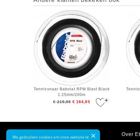
Tennissnaar Babolat RPM Blast Black
Tennis
1.25mm/200m
+
€ 219,95
€ 164,95
×
Klantenservice
Over Et
We gebruiken cookies om onze website te