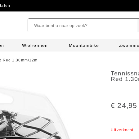
talen
en
Wielrennen
Mountainbike
Zwemm
uo Red 1.30mm/12m
Tennissn
Red 1.3
€ 24,95
Uitverkocht