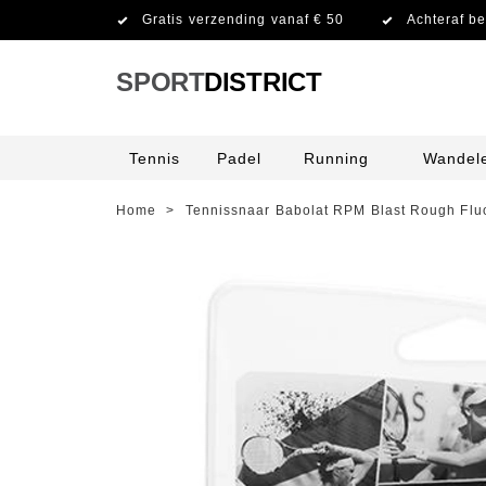
Gratis verzending vanaf € 50
Achteraf be
SPORT
DISTRICT
Tennis
Padel
Running
Wandel
Home
>
Tennissnaar Babolat RPM Blast Rough Fl