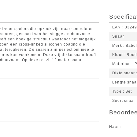
Specifica
EAN
3324
 voor spelers die opzoek zijn naar controle en
 snaren, gemaakt van het stugge en duurzame
Snaar
eeft een hoekige structuur waardoor het mogelijk
bben een cross-linked siliconen coating die
Merk
Babol
aat terugkeren. De snaren zijn perfect om mee te
ures kan voorkomen. Deze vrij dikke snaar heeft
Kleur
Roo
duurzaam. Op deze rol zit 12 meter snaar.
Materiaal
P
Dikte snaar
Lengte snaa
Type
Set
Soort snaar
Beoordeel
Naam