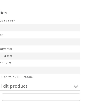
ties
921536767
at
d
olyester
1.3 mm
r
12 m
Controle / Duurzaam
 dit product