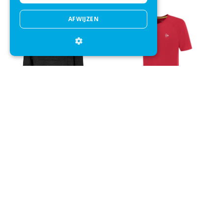
AFWIJZEN
Trui Oakley Men B1B Po
Tennisshirt Dunlop Men Ap
Hoodie 2.0 Black/White
Club Crew Tee Jester Red
+
+
€ 60,00
€ 29,95
€ 34,99
€ 27,95
Direct advies
Mail onze klantenservice