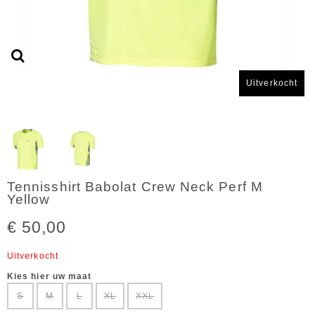
Uitverkocht
Tennisshirt Babolat Crew Neck Perf M
Yellow
€ 50,00
Uitverkocht
Kies hier uw maat
S
M
L
XL
XXL