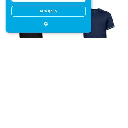
AFWIJZEN
Sportshirt JDH Men Pro Tech
Sportshirt JDH Men Pro Tech
Black
Navy
+
+
€ 40,00
€ 35,95
€ 40,00
€ 35,95
Direct advies
Mail onze klantenservice