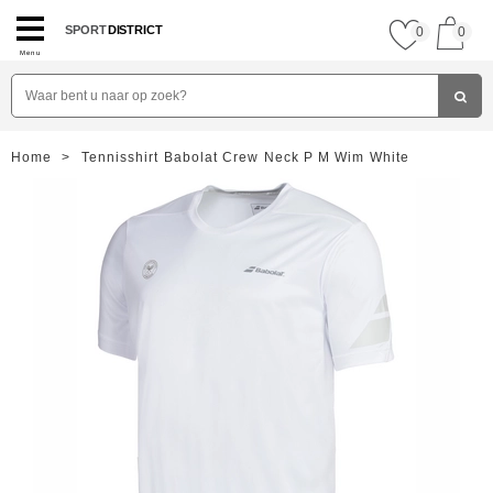
SPORT
DISTRICT
0
0
Menu
Home
>
Tennisshirt Babolat Crew Neck P M Wim White