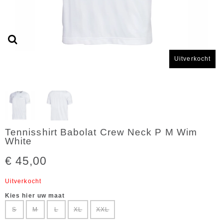
Uitverkocht
Tennisshirt Babolat Crew Neck P M Wim
White
€ 45,00
Uitverkocht
Kies hier uw maat
S
M
L
XL
XXL