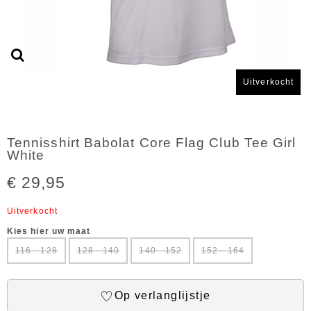
Uitverkocht
Tennisshirt Babolat Core Flag Club Tee Girl
White
€ 29,95
Uitverkocht
Kies hier uw maat
116 - 128
128 - 140
140 - 152
152 - 164
Op verlanglijstje