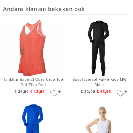
Andere klanten bekeken ook
Tanktop Babolat Core Crop Top
Baselayerset Falke Kids MW
Girl Fluo Red
Black
+
+
€ 35,00
€ 13,95
€ 80,00
€ 63,95