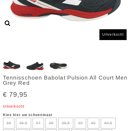
Uitverkocht
Tennisschoen Babolat Pulsion All Court Men
Grey Red
€ 79,95
Uitverkocht
Kies hier uw schoenmaat
36
36,5
37
38
38,5
39
40
40,5