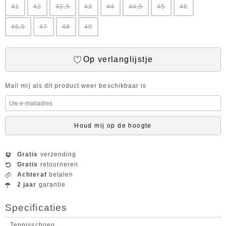
41
42
42,5
43
44
44,5
45
46
46,5
47
48
49
Op verlanglijstje
Mail mij als dit product weer beschikbaar is
Houd mij op de hoogte
Gratis
verzending
Gratis
retourneren
Achteraf
betalen
2 jaar
garantie
Specificaties
Tennisschoen