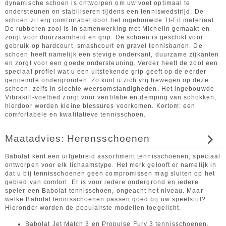
dynamische schoen is ontworpen om uw voet optimaal te
ondersteunen en stabiliseren tijdens een tenniswedstrijd. De
schoen zit erg comfortabel door het ingebouwde TI-Fit materiaal.
De rubberen zool is in samenwerking met Michelin gemaakt en
zorgt voor duurzaamheid en grip. De schoen is geschikt voor
gebruik op hardcourt, smashcourt en gravel tennisbanen. De
schoen heeft namelijk een stevige onderkant, duurzame zijkanten
en zorgt voor een goede ondersteuning. Verder heeft de zool een
speciaal profiel wat u een uitstekende grip geeft op de eerder
genoemde ondergronden. Zo kunt u zich vrij bewegen op deze
schoen, zelfs in slechte weersomstandigheden. Het ingebouwde
Vibrakill-voetbed zorgt voor ventilatie en demping van schokken,
hierdoor worden kleine blessures voorkomen. Kortom: een
comfortabele en kwalitatieve tennisschoen.
Maatadvies: Herensschoenen
Babolat kent een uitgebreid assortiment tennisschoenen, speciaal
ontworpen voor elk lichaamstype. Het merk gelooft er namelijk in
dat u bij tennisschoenen geen compromissen mag sluiten op het
gebied van comfort. Er is voor iedere ondergrond en iedere
speler een Babolat tennisschoen, ongeacht het niveau. Maar
welke Babolat tennisschoenen passen goed bij uw speelstijl?
Hieronder worden de populairste modellen toegelicht.
Babolat Jet Match 3 en Propulse Fury 3 tennisschoenen.