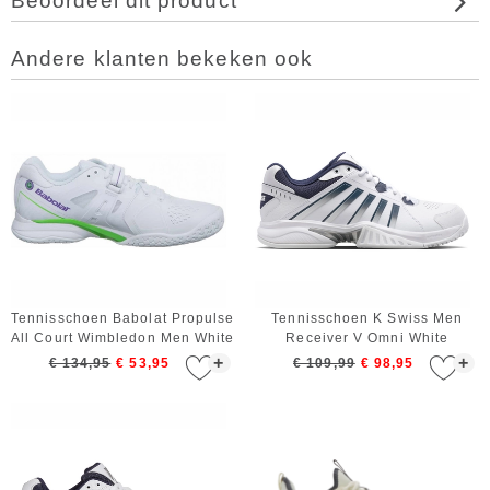
Beoordeel dit product
Andere klanten bekeken ook
Tennisschoen Babolat Propulse
Tennisschoen K Swiss Men
All Court Wimbledon Men White
Receiver V Omni White
Peacoat Silver
+
+
€ 134,95
€ 53,95
€ 109,99
€ 98,95