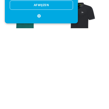
AFWIJZEN
Polo Dunlop Men Ap Club
Polo Dunlop Men Ap Club
Atlantic Deep
Black
+
+
€ 34,99
€ 27,95
€ 34,99
€ 27,95
Direct advies
Mail onze klantenservice
Klantenservice